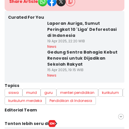
Share Article
Curated For You
Laporan Auriga, Sumut
Peringkat 10 'Liga' Deforestasi
di Indonesia
19 Apr 2025, 22:20 WIB
News
Gedung Sentra Bahagia Kebut
Renovasi untuk Dijadikan
Sekolah Rakyat
15 Apr 2025, 19:15 WIB
News
Topics
siswa
murid
guru
menteri pendidikan
kurikulum
K
kurikulum merdeka
Pendidikan di Indonesia
Editorial Team
Editor
Tonton lebih seru di