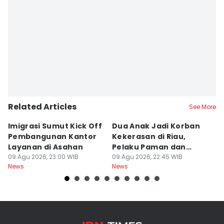
Eko Agus Herianto
Editor
Arifin Al Alamudi
Related Articles
See More
Imigrasi Sumut Kick Off
Dua Anak Jadi Korban
W
Pembangunan Kantor
Kekerasan di Riau,
I
Layanan di Asahan
Pelaku Paman dan
M
09 Agu 2026, 23:00 WIB
Tantenya
09 Agu 2026, 22:45 WIB
E
09
News
News
Ne