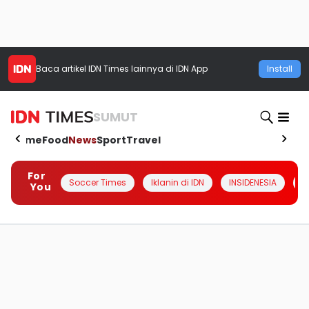
Baca artikel
IDN Times
lainnya di IDN App
Install
SUMUT
Home
Food
News
Sport
Travel
For
Soccer Times
Iklanin di IDN
INSIDENESIA
#
You