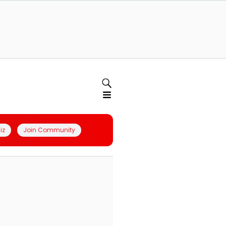
iz
Join Community