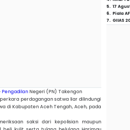
5
.
17 Agus
6
.
Piala A
7
.
GIIAS 2
-
Pengadilan
Negeri (PN) Takengon
perkara perdagangan satwa liar dilindungi
wa di Kabupaten Aceh Tengah, Aceh, pada
eriksaan saksi dari kepolisian maupun
 beli kulit serta tulang belulang Harimau