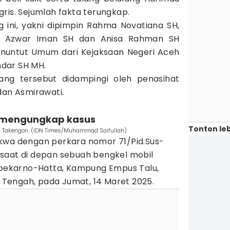
ris. Sejumlah fakta terungkap.
g ini, yakni dipimpin Rahma Novatiana SH,
 Azwar Iman SH dan Anisa Rahman SH
enuntut Umum dari Kejaksaan Negeri Aceh
ndar SH MH.
ang tersebut didampingi oleh penasihat
dan Asmirawati.
at mengungkap kasus
Tonton leb
 PN Takengon. (IDN Times/Muhammad Saifullah)
kwa dengan perkara nomor 71/Pid.Sus-
saat di depan sebuah bengkel mobil
 Soekarno-Hatta, Kampung Empus Talu,
Tengah, pada Jumat, 14 Maret 2025.