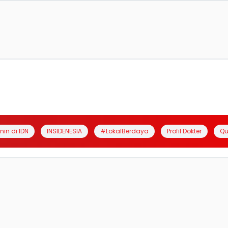
anin di IDN
INSIDENESIA
#LokalBerdaya
Profil Dokter
Qu