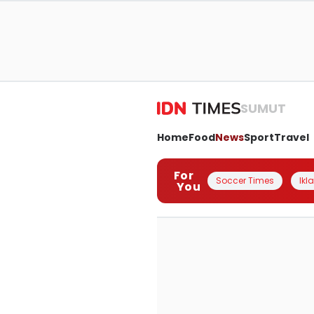
SUMUT
Home
Food
News
Sport
Travel
For
Soccer Times
Ikl
You