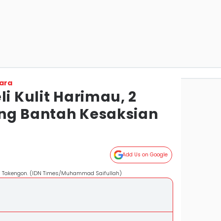
ara
li Kulit Harimau, 2
ng Bantah Kesaksian
Add Us on Google
 PN Takengon. (IDN Times/Muhammad Saifullah)