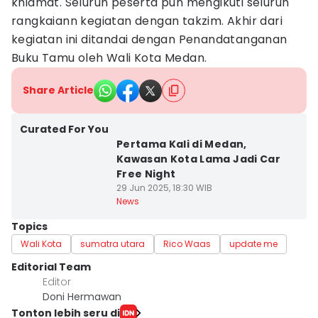
khidmat. Seluruh peserta pun mengikuti seluruh
rangkaiann kegiatan dengan takzim. Akhir dari
kegiatan ini ditandai dengan Penandatanganan
Buku Tamu oleh Wali Kota Medan.
Share Article
Curated For You
Pertama Kali di Medan,
Kawasan Kota Lama Jadi Car
Free Night
29 Jun 2025, 18:30 WIB
News
Topics
Wali Kota
sumatra utara
Rico Waas
update me
Editorial Team
Editor
Doni Hermawan
Tonton lebih seru di