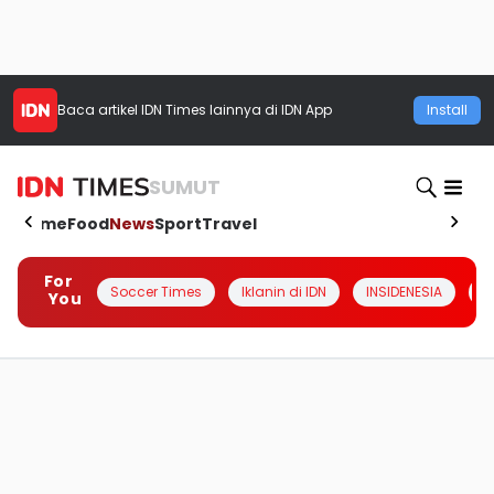
Baca artikel
IDN Times
lainnya di IDN App
Install
SUMUT
Home
Food
News
Sport
Travel
For
Soccer Times
Iklanin di IDN
INSIDENESIA
#
You