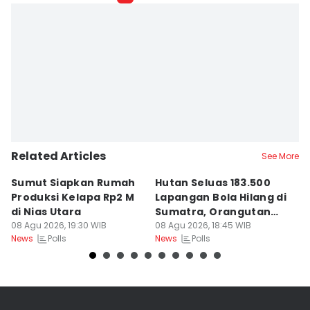
Related Articles
See More
Sumut Siapkan Rumah
Hutan Seluas 183.500
5
Produksi Kelapa Rp2 M
Lapangan Bola Hilang di
S
di Nias Utara
Sumatra, Orangutan
P
08 Agu 2026, 19:30 WIB
Tertekan
08 Agu 2026, 18:45 WIB
08
Polls
Polls
News
News
Ne