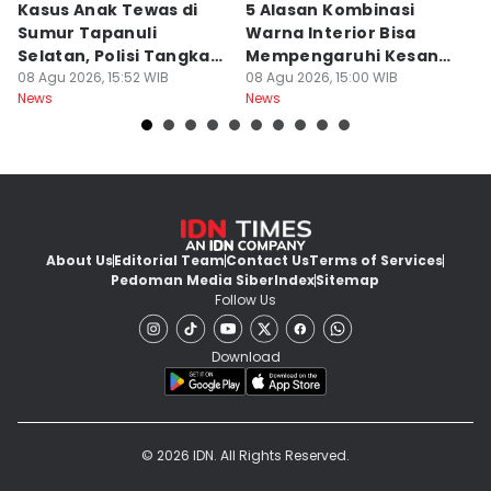
Kasus Anak Tewas di
5 Alasan Kombinasi
[
Sumur Tapanuli
Warna Interior Bisa
D
Selatan, Polisi Tangkap
Mempengaruhi Kesan
Ke
MH
08 Agu 2026, 15:52 WIB
Mewah Mobil
08 Agu 2026, 15:00 WIB
S
08
News
News
Ne
About Us
Editorial Team
Contact Us
Terms of Services
Pedoman Media Siber
Index
Sitemap
Follow Us
Download
© 2026 IDN. All Rights Reserved.