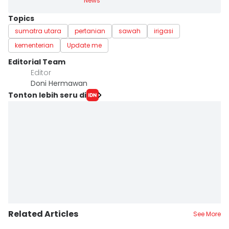
News
Topics
sumatra utara
pertanian
sawah
irigasi
kementerian
Update me
Editorial Team
Editor
Doni Hermawan
Tonton lebih seru di
Related Articles
See More