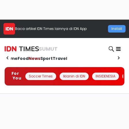
Baca artikel
IDN Times
lainnya di IDN App
Install
SUMUT
Home
Food
News
Sport
Travel
For
Soccer Times
Iklanin di IDN
INSIDENESIA
#
You