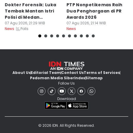
Dokter Forensik: Luka
PTP Nonpetikemas Raih
E
Tembak Mantan Istri
Dua Penghargaan di PR
M
Polisi di Medan
Awards 2026
Sa
Berkarakter Tempel
07 Agu 2026, 21:29 WIB
07 Agu 2026, 21:14 WIB
07
Polls
News
News
Ne
About Us
Editorial Team
Contact Us
Terms of Services
Pedoman Media Siber
Index
Sitemap
Follow Us
Download
© 2026 IDN. All Rights Reserved.