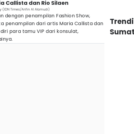
 Callista dan Rio Silaen
ty (IDN Times/Arifin Al Alamudi)
kan dengan penampilan Fashion Show,
Trend
a penampilan dari artis Maria Callista dan
Sumat
adiri para tamu VIP dari konsulat,
ainya.