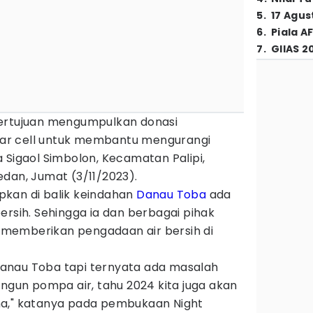
5
.
17 Agus
6
.
Piala A
7
.
GIIAS 2
bertujuan mengumpulkan donasi
ar cell untuk membantu mengurangi
 Sigaol Simbolon, Kecamatan Palipi,
dan, Jumat (3/11/2023).
kan di balik keindahan
Danau Toba
ada
ersih. Sehingga ia dan berbagai pihak
memberikan pengadaan air bersih di
anau Toba tapi ternyata ada masalah
angun pompa air, tahu 2024 kita juga akan
na," katanya pada pembukaan Night