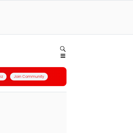
iz
Join Community