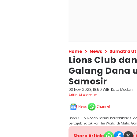
Home
News
Sumatra Ut
Lions Club dan
Galang Dana un
Samosir
03 Nov 2023, 18:50 WIB
Kota Medan
Arifin Al Alamudi
News
Channel
Lions Club Medan Seruni berkolaborasi de
bertajuk "Batak For The World" di Mutia G
Share Article