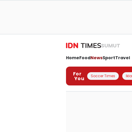
SUMUT
Home
Food
News
Sport
Travel
For
Soccer Times
Ikl
You