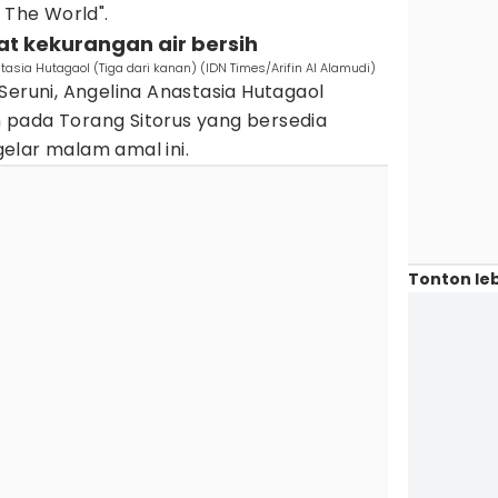
 The World".
at kekurangan air bersih
tasia Hutagaol (Tiga dari kanan) (IDN Times/Arifin Al Alamudi)
Seruni, Angelina Anastasia Hutagaol
pada Torang Sitorus yang bersedia
elar malam amal ini.
Tonton leb