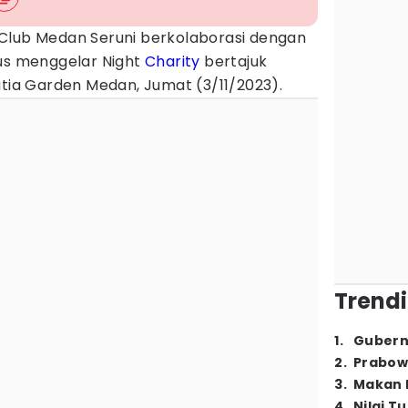
 Club Medan Seruni berkolaborasi dengan
rus menggelar Night
Charity
bertajuk
utia Garden Medan, Jumat (3/11/2023).
Trendi
1
.
Gubern
2
.
Prabow
3
.
Makan B
4
.
Nilai T