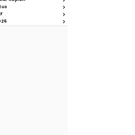
tus
FF
026