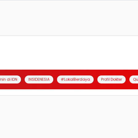
anin di IDN
INSIDENESIA
#LokalBerdaya
Profil Dokter
Qu