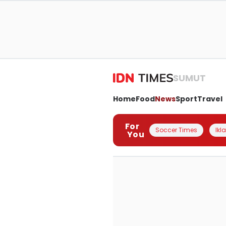
SUMUT
Home
Food
News
Sport
Travel
For
Soccer Times
Ikl
You