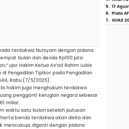
5
.
17 Agus
6
.
Piala A
7
.
GIIAS 2
pada terdakwa Nursyam dengan pidana
 empat bulan dan denda Rp100 juta
an,” ujar Hakim Ketua As’ad Rahim Lubis
i Pengadilan Tipikor pada Pengadilan
ARA
, Rabu (7/5/2025).
jelis hakim juga menghukum terdakwa
ang pengganti kerugian negara sebesar
1 miliar.
am waktu satu bulan setelah putusan
harta benda terdakwa akan disita dan
idak mencukupi, diganti dengan pidana