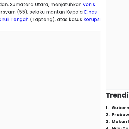
edan, Sumatera Utara, menjatuhkan
vonis
ursyam (55), selaku mantan Kepala
Dinas
nuli Tengah
(Tapteng), atas kasus
korupsi
Trendi
1
.
Gubern
2
.
Prabow
3
.
Makan B
4
.
Nilai T