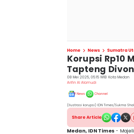
Home
News
Sumatra Ut
Korupsi Rp10 
Tapteng Divoni
08 Mei 2025, 05:15 WIB
Kota Medan
Arifin Al Alamudi
News
Channel
(Ilustrasi korupsi) IDN Times/Sukma Shak
Share Article
Medan, IDN Times
- Majel