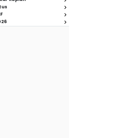
tus
FF
026