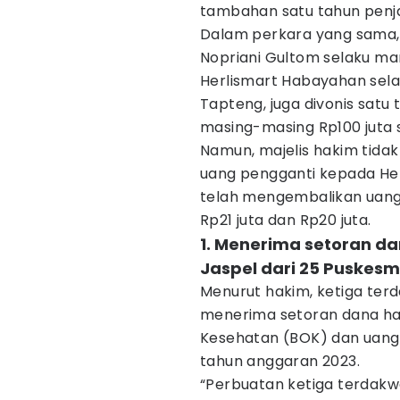
tambahan satu tahun penjar
Dalam perkara yang sama, 
Nopriani Gultom selaku ma
Herlismart Habayahan sel
Tapteng, juga divonis sat
masing-masing Rp100 juta s
Namun, majelis hakim ti
uang pengganti kepada He
telah mengembalikan uang
Rp21 juta dan Rp20 juta.
1. Menerima setoran d
Jaspel dari 25 Puskes
Menurut hakim, ketiga ter
menerima setoran dana ha
Kesehatan (BOK) dan uang
tahun anggaran 2023.
“Perbuatan ketiga terdakw