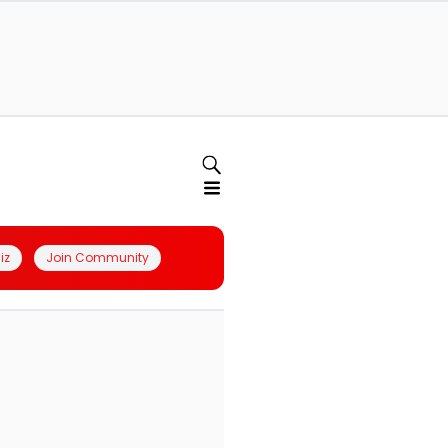
iz
Join Community