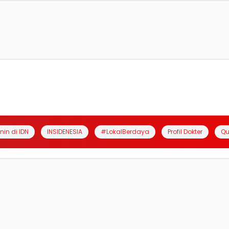
anin di IDN
INSIDENESIA
#LokalBerdaya
Profil Dokter
Qu