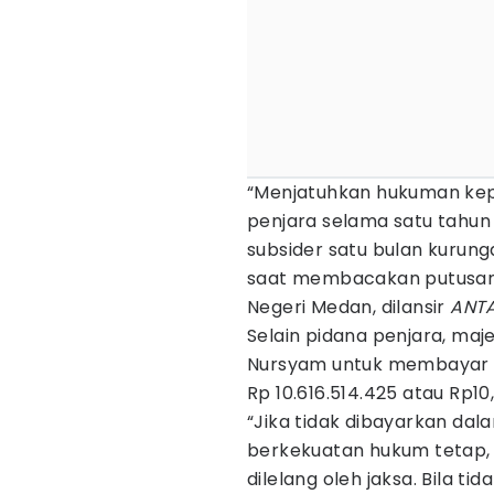
“Menjatuhkan hukuman ke
penjara selama satu tahun
subsider satu bulan kurung
saat membacakan putusan d
Negeri Medan, dilansir
ANT
Selain pidana penjara, ma
Nursyam untuk membayar u
Rp 10.616.514.425 atau Rp10,6
“Jika tidak dibayarkan dal
berkekuatan hukum tetap, 
dilelang oleh jaksa. Bila t