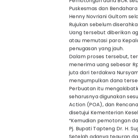
Pemotongan dana BOK sebe
Puskesmas dan Bendahara B
Henny Novriani Gultom sel
Rujukan sebelum diserahk
Uang tersebut diberikan a
atau memutasi para Kepal
penugasan yang jauh.
Dalam proses tersebut, te
menerima uang sebesar Rp2
juta dari terdakwa Nursyam
mengumpulkan dana terse
Perbuatan itu mengakibat
seharusnya digunakan sesu
Action (POA), dan Rencana
disetujui Kementerian Kese
“Kemudian pemotongan dana
Pj. Bupati Tapteng Dr. H. 
Setelah adanya teguran dar