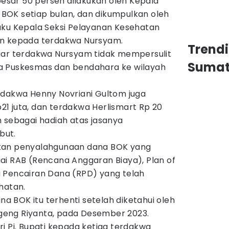
sar 50 persen dilakukan oleh Kepala
OK setiap bulan, dan dikumpulkan oleh
aku Kepala Seksi Pelayanan Kesehatan
an kepada terdakwa Nursyam.
Trend
gar terdakwa Nursyam tidak mempersulit
Sumat
a Puskesmas dan bendahara ke wilayah
rdakwa Henny Novriani Gultom juga
1 juta, dan terdakwa Herlismart Rp 20
 sebagai hadiah atas jasanya
but.
kan penyalahgunaan dana BOK yang
ai RAB (Rencana Anggaran Biaya), Plan of
 Pencairan Dana (RPD) yang telah
hatan.
 BOK itu terhenti setelah diketahui oleh
Sugeng Riyanta, pada Desember 2023.
i Pj. Bupati kepada ketiga terdakwa