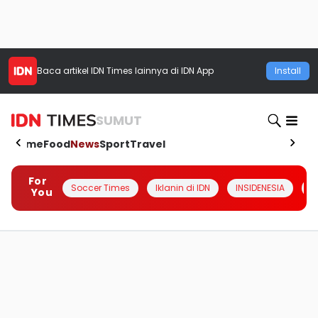
Baca artikel
IDN Times
lainnya di IDN App
Install
SUMUT
Home
Food
News
Sport
Travel
For
Soccer Times
Iklanin di IDN
INSIDENESIA
#
You