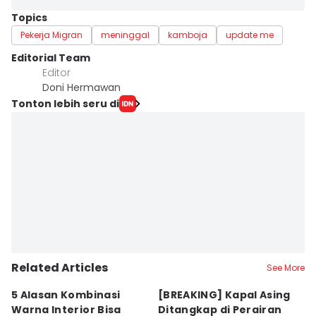
Topics
Pekerja Migran
meninggal
kamboja
update me
Editorial Team
Editor
Doni Hermawan
Tonton lebih seru di
Related Articles
See More
5 Alasan Kombinasi
[BREAKING] Kapal Asing
5
Warna Interior Bisa
Ditangkap di Perairan
M