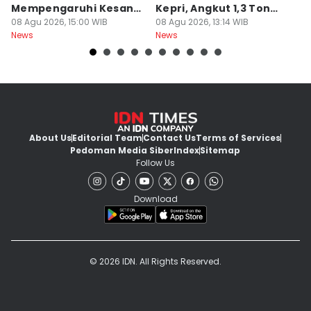
Mempengaruhi Kesan
Kepri, Angkut 1,3 Ton
h
Mewah Mobil
08 Agu 2026, 15:00 WIB
Sabu
08 Agu 2026, 13:14 WIB
08
News
News
Ne
About Us
Editorial Team
Contact Us
Terms of Services
Pedoman Media Siber
Index
Sitemap
Follow Us
Download
© 2026 IDN. All Rights Reserved.