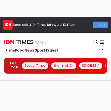
Baca artikel
IDN Times
lainnya di IDN App
Install
SUMUT
Home
Food
News
Sport
Travel
For
Soccer Times
Iklanin di IDN
INSIDENESIA
#
You