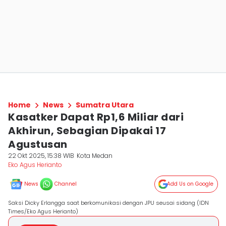
Home
News
Sumatra Utara
Kasatker Dapat Rp1,6 Miliar dari
Akhirun, Sebagian Dipakai 17
Agustusan
22 Okt 2025, 15:38 WIB
Kota Medan
Eko Agus Herianto
News
Channel
Add Us on Google
Saksi Dicky Erlangga saat berkomunikasi dengan JPU seusai sidang (IDN
Times/Eko Agus Herianto)