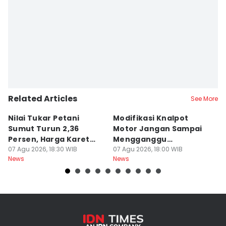
Related Articles
See More
Nilai Tukar Petani
Modifikasi Knalpot
U
Sumut Turun 2,36
Motor Jangan Sampai
K
Persen, Harga Karet
Mengganggu
L
Jadi Pemicu Utama
07 Agu 2026, 18:30 WIB
Pengendara Lain
07 Agu 2026, 18:00 WIB
07
News
News
Ne