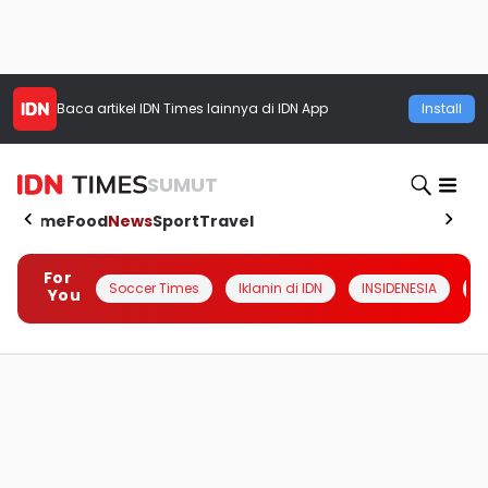
Baca artikel
IDN Times
lainnya di IDN App
Install
SUMUT
Home
Food
News
Sport
Travel
For
Soccer Times
Iklanin di IDN
INSIDENESIA
#
You