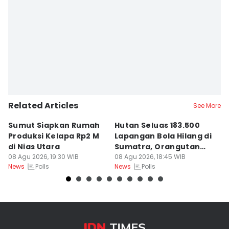
Related Articles
See More
Sumut Siapkan Rumah
Hutan Seluas 183.500
5
Produksi Kelapa Rp2 M
Lapangan Bola Hilang di
S
di Nias Utara
Sumatra, Orangutan
P
08 Agu 2026, 19:30 WIB
Tertekan
08 Agu 2026, 18:45 WIB
08
Polls
Polls
News
News
Ne