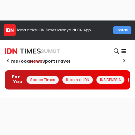
Baca artikel
IDN Times
lainnya di IDN App
Install
SUMUT
Home
Food
News
Sport
Travel
For
Soccer Times
Iklanin di IDN
INSIDENESIA
#
You