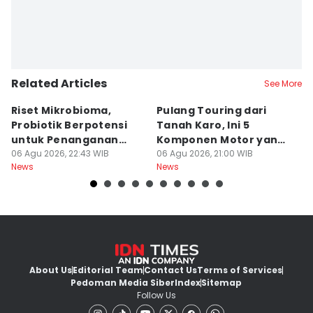
Related Articles
See More
Riset Mikrobioma,
Pulang Touring dari
M
Probiotik Berpotensi
Tanah Karo, Ini 5
W
untuk Penanganan
Komponen Motor yang
T
Jerawat
06 Agu 2026, 22:43 WIB
Wajib Dicek
06 Agu 2026, 21:00 WIB
K
06
News
News
Ne
About Us
Editorial Team
Contact Us
Terms of Services
Pedoman Media Siber
Index
Sitemap
Follow Us