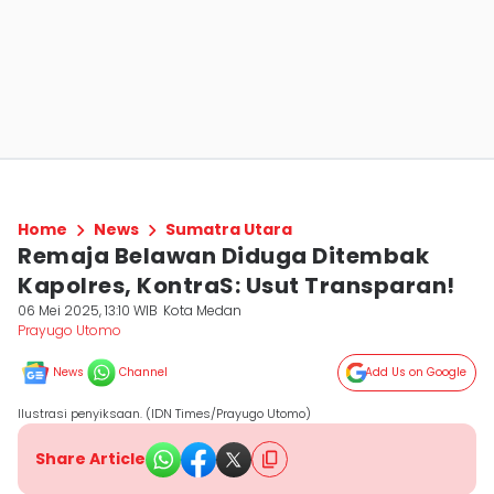
Home
News
Sumatra Utara
Remaja Belawan Diduga Ditembak
Kapolres, KontraS: Usut Transparan!
06 Mei 2025, 13:10 WIB
Kota Medan
Prayugo Utomo
News
Channel
Add Us on Google
Ilustrasi penyiksaan. (IDN Times/Prayugo Utomo)
Share Article