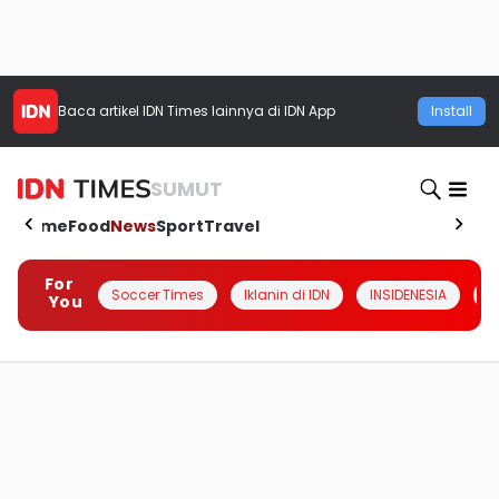
Baca artikel
IDN Times
lainnya di IDN App
Install
SUMUT
Home
Food
News
Sport
Travel
For
Soccer Times
Iklanin di IDN
INSIDENESIA
#
You