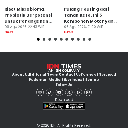
Riset Mikrobioma,
Pulang Touring dari
M
Probiotik Berpotensi
Tanah Karo, Ini 5
W
untuk Penanganan
Komponen Motor yang
T
Jerawat
06 Agu 2026, 22:43 WIB
Wajib Dicek
06 Agu 2026, 21:00 WIB
K
06
News
News
Ne
About Us
Editorial Team
Contact Us
Terms of Services
Pedoman Media Siber
Index
Sitemap
Follow Us
Download
© 2026 IDN. All Rights Reserved.