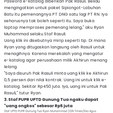
Pasword e-katalog diberikan Pak Rasuli. Beliau
mengingatkan untuk paket Sipiongot-Labuhan
Batu itu pemenangnya PT DNG satu lagi PT RN. Iya
seharusnya tak boleh seperti itu. Saya buka
laptop memproses pemenang lelang," aku Ryan
Muhammad selaku Staf Rasuli.
Uang klik ini disebutnya mirip seperti tip. Di mana
Ryan yang ditugaskan langsung oleh Rasuli untuk
menagihnya. Karena merekalah yang mengatur
e-katalog agar perusahaan milik Akhirun menang
lelang.
"Saya disuruh Pak Rasuli minta uang klik ke Akhirun
0,5 persen dari nilai kontrak. Uang ini untuk klik e-
katalog. Sekitar Rp450 juta. Iya, uang ini untuk Pak
Rasuli," tutur Ryan.
3. Staf PUPR UPTD Gunung Tua ngaku dapat
"uang ongkos" sebesar Rp5 juta
Staf UPTD PUPR Gunung Tua Ryan Muhammad (IDN Times/Eko Agus