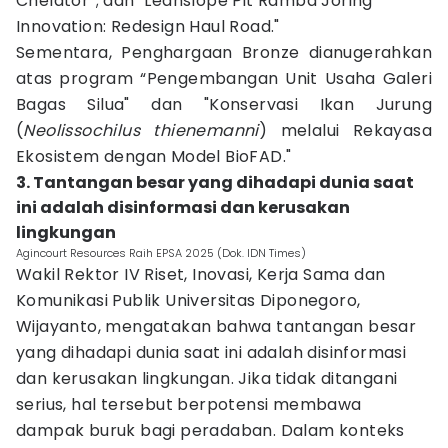
Chelator”; dan "Leanslope Pit Ramba Joring
Innovation: Redesign Haul Road."
Sementara, Penghargaan Bronze dianugerahkan
atas program “Pengembangan Unit Usaha Galeri
Bagas Silua" dan "Konservasi Ikan Jurung
(
Neolissochilus thienemanni
) melalui Rekayasa
Ekosistem dengan Model BioFAD."
3. Tantangan besar yang dihadapi dunia saat
ini adalah disinformasi dan kerusakan
lingkungan
Agincourt Resources Raih EPSA 2025 (Dok. IDN Times)
Wakil Rektor IV Riset, Inovasi, Kerja Sama dan
Komunikasi Publik Universitas Diponegoro,
Wijayanto, mengatakan bahwa tantangan besar
yang dihadapi dunia saat ini adalah disinformasi
dan kerusakan lingkungan. Jika tidak ditangani
serius, hal tersebut berpotensi membawa
dampak buruk bagi peradaban. Dalam konteks