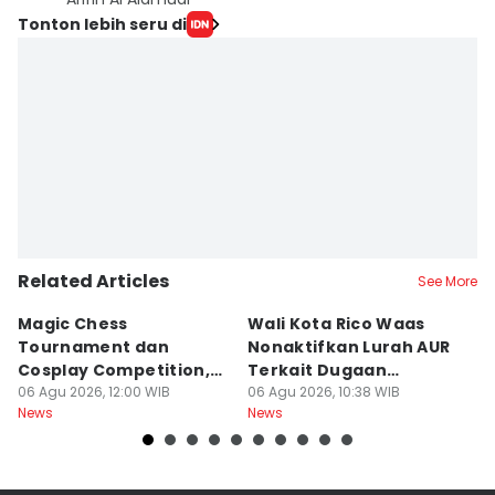
Tonton lebih seru di
Related Articles
See More
Magic Chess
Wali Kota Rico Waas
B
Tournament dan
Nonaktifkan Lurah AUR
S
Cosplay Competition,
Terkait Dugaan
B
Catat Tanggalnya
06 Agu 2026, 12:00 WIB
Pungutan Liar
06 Agu 2026, 10:38 WIB
P
06
News
News
Ne