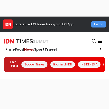
Baca artikel
IDN Times
lainnya di IDN App
Install
SUMUT
Home
Food
News
Sport
Travel
For
Soccer Times
Iklanin di IDN
INSIDENESIA
#
You