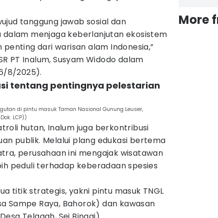
More 
ujud tanggung jawab sosial dan
a dalam menjaga keberlanjutan ekosistem
 penting dari warisan alam Indonesia,”
SR PT Inalum, Susyam Widodo dalam
(6/8/2025).
si tentang pentingnya pelestarian
gutan di pintu masuk Taman Nasional Gunung Leuser,
Dok. LCP))
oli hutan, Inalum juga berkontribusi
n publik. Melalui plang edukasi bertema
tra, perusahaan ini mengajak wisatawan
bih peduli terhadap keberadaan spesies
ua titik strategis, yakni pintu masuk TNGL
sa Sampe Raya, Bahorok) dan kawasan
esa Telagah, Sei Bingai).