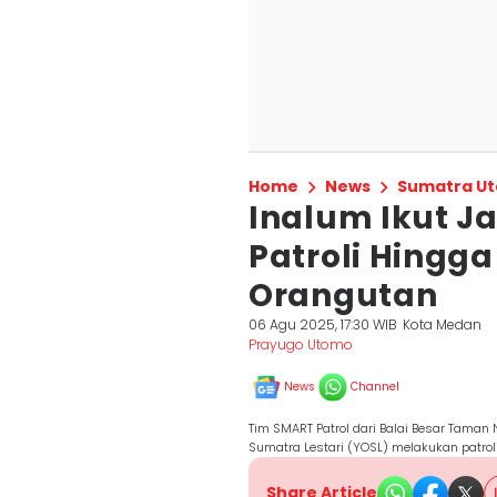
Home
News
Sumatra Ut
Inalum Ikut J
Patroli Hingga
Orangutan
06 Agu 2025, 17:30 WIB
Kota Medan
Prayugo Utomo
News
Channel
Tim SMART Patrol dari Balai Besar Tama
Sumatra Lestari (YOSL) melakukan patrol
Share Article