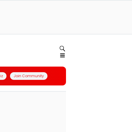
iz
Join Community