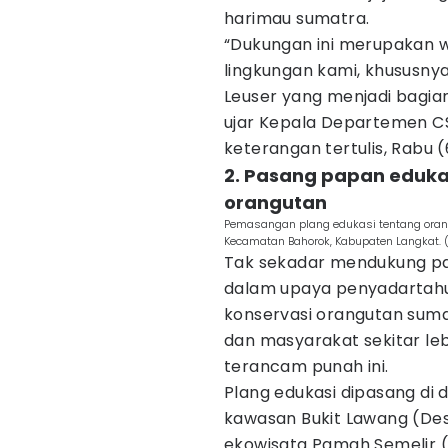
harimau sumatra.
“Dukungan ini merupakan w
lingkungan kami, khususny
Leuser yang menjadi bagian
ujar Kepala Departemen C
keterangan tertulis, Rabu 
2. Pasang papan eduka
orangutan
Pemasangan plang edukasi tentang oran
Kecamatan Bahorok, Kabupaten Langkat. (
Tak sekadar mendukung patr
dalam upaya penyadartahua
konservasi orangutan suma
dan masyarakat sekitar le
terancam punah ini.
Plang edukasi dipasang di d
kawasan Bukit Lawang (De
ekowisata Pamah Semelir (D