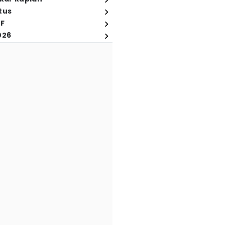
tus
FF
026