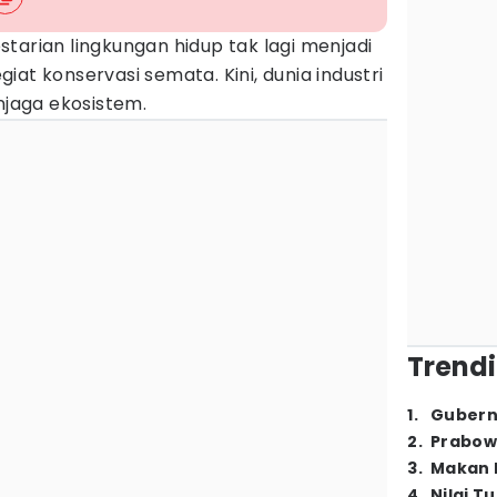
starian lingkungan hidup tak lagi menjadi
at konservasi semata. Kini, dunia industri
njaga ekosistem.
Trendi
1
.
Gubern
2
.
Prabow
3
.
Makan B
4
.
Nilai T