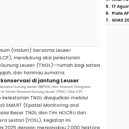
5
.
17 Agus
6
.
Piala A
7
.
GIIAS 2
nium (Inalum) bersama Leuser
(LCP), mendukung aksi pelestarian
 Gunung Leuser (TNGL)—rumah bagi satwa
 gajah, dan harimau sumatra.
 konservasi di jantung Leuser
n Nasional Gunung Leuser (BBTNGL) dan Yayasan Orangutan
i di Taman Nasional Gunung Leuser (TNGL). (Dok LCP)
kelestarian TNGL diwujudkan melalui
li SMART (Spatial Monitoring and
Balai Besar TNGL dan Tim HOCRU dari
 Lestari (YOSL), kegiatan ini
ni 2025 dengan menjangkau 2.000 hektare