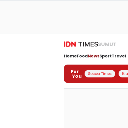
SUMUT
Home
Food
News
Sport
Travel
For
Soccer Times
Ikl
You