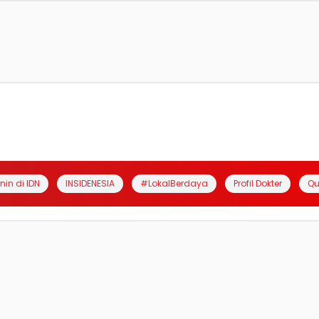
anin di IDN
INSIDENESIA
#LokalBerdaya
Profil Dokter
Qu