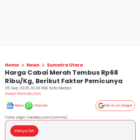
Home
News
Sumatra Utara
Harga Cabai Merah Tembus Rp68
Ribu/Kg, Berikut Faktor Pemicunya
05 Sep 2025, 19:28 WIB
Kota Medan
Indah Permata Sari
News
Channel
Add Us on Google
Cabai segar (vecteezy.com/sommai)
Intinya Sih