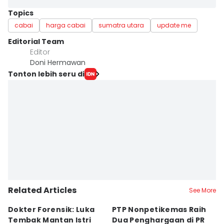
Topics
cabai
harga cabai
sumatra utara
update me
Editorial Team
Editor
Doni Hermawan
Tonton lebih seru di
Related Articles
See More
Dokter Forensik: Luka
PTP Nonpetikemas Raih
E
Tembak Mantan Istri
Dua Penghargaan di PR
M