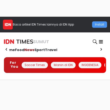
Baca artikel
IDN Times
lainnya di IDN App
Install
SUMUT
Home
Food
News
Sport
Travel
For
Soccer Times
Iklanin di IDN
INSIDENESIA
#
You