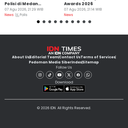
Polisi di Medan
Awards 2026
Sa
Berkarakter Tempel
07 Agu 2026, 21:29 WIB
07 Agu 2026, 21:14 WIB
07
Polls
News
News
Ne
About Us
Editorial Team
Contact Us
Terms of Services
Pedoman Media Siber
Index
Sitemap
Follow Us
Download
© 2026 IDN. All Rights Reserved.