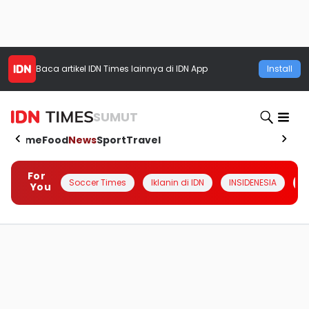
Baca artikel
IDN Times
lainnya di IDN App
Install
SUMUT
Home
Food
News
Sport
Travel
For
Soccer Times
Iklanin di IDN
INSIDENESIA
#
You