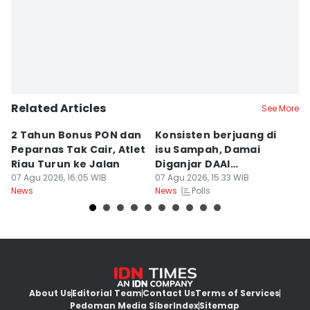
Related Articles
See More
2 Tahun Bonus PON dan
Konsisten berjuang di
D
Peparnas Tak Cair, Atlet
isu Sampah, Damai
K
Riau Turun ke Jalan
Diganjar DAAI
K
07 Agu 2026, 16:05 WIB
Inspiration Award 2026
07 Agu 2026, 15:33 WIB
B
07
Polls
News
News
Ne
About Us
Editorial Team
Contact Us
Terms of Services
Pedoman Media Siber
Index
Sitemap