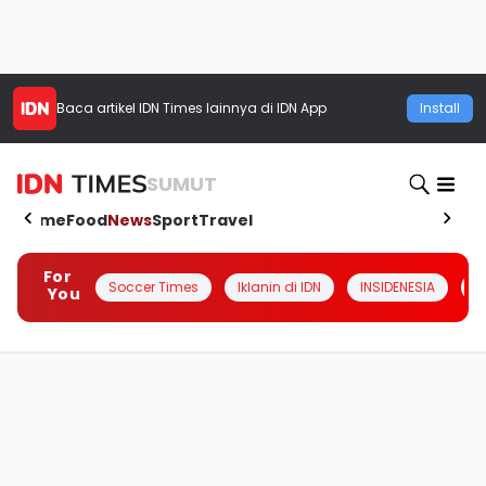
Baca artikel
IDN Times
lainnya di IDN App
Install
SUMUT
Home
Food
News
Sport
Travel
For
Soccer Times
Iklanin di IDN
INSIDENESIA
#
You