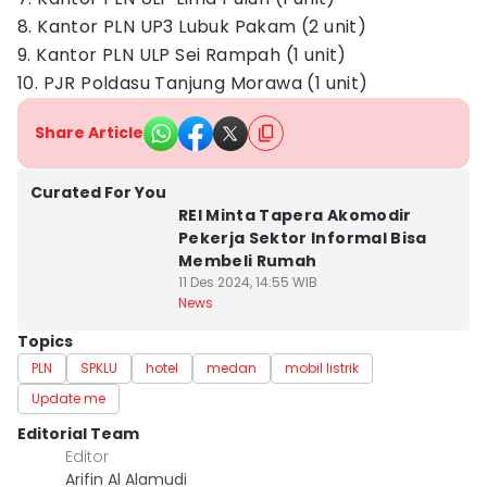
8. Kantor PLN UP3 Lubuk Pakam (2 unit)
9. Kantor PLN ULP Sei Rampah (1 unit)
10. PJR Poldasu Tanjung Morawa (1 unit)
Share Article
Curated For You
REI Minta Tapera Akomodir
Pekerja Sektor Informal Bisa
Membeli Rumah
11 Des 2024, 14:55 WIB
News
Topics
PLN
SPKLU
hotel
medan
mobil listrik
Update me
Editorial Team
Editor
Arifin Al Alamudi