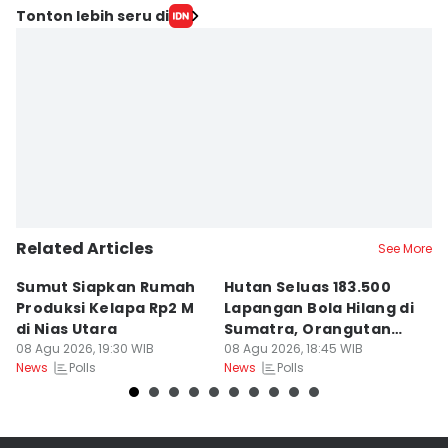
Tonton lebih seru di
Related Articles
See More
Sumut Siapkan Rumah
Hutan Seluas 183.500
5
Produksi Kelapa Rp2 M
Lapangan Bola Hilang di
S
di Nias Utara
Sumatra, Orangutan
P
08 Agu 2026, 19:30 WIB
Tertekan
08 Agu 2026, 18:45 WIB
08
Polls
Polls
News
News
Ne