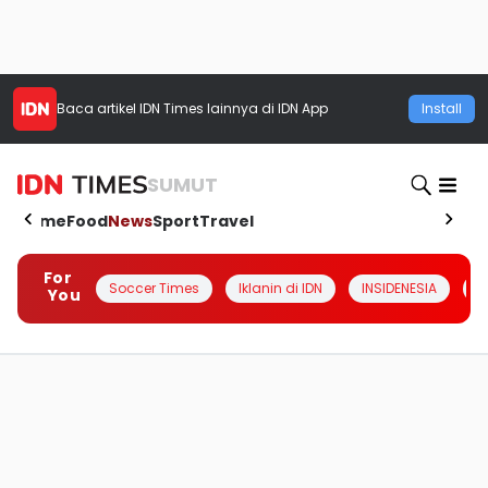
Baca artikel
IDN Times
lainnya di IDN App
Install
SUMUT
Home
Food
News
Sport
Travel
For
Soccer Times
Iklanin di IDN
INSIDENESIA
#
You