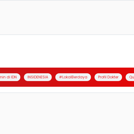
anin di IDN
INSIDENESIA
#LokalBerdaya
Profil Dokter
Qu