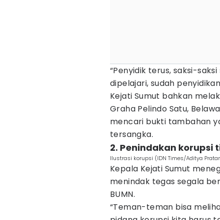
“Penyidik terus, saksi-saks
dipelajari, sudah penyidikan
Kejati Sumut bahkan melak
Graha Pelindo Satu, Belawan
mencari bukti tambahan 
tersangka.
2. Penindakan korupsi 
Ilustrasi korupsi (IDN Times/Aditya Prat
Kepala Kejati Sumut mene
menindak tegas segala ben
BUMN.
“Teman-teman bisa meliha
pidana korupsi kita harus te