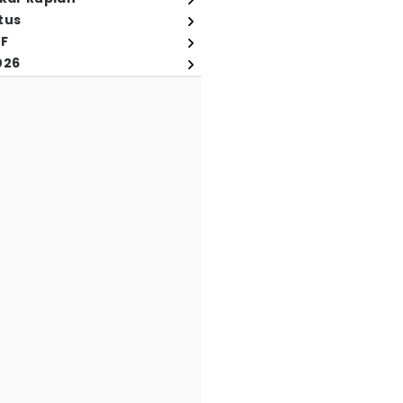
tus
FF
026