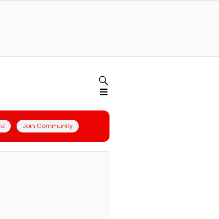
iz
Join Community