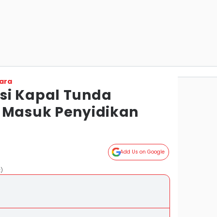
ara
si Kapal Tunda
 Masuk Penyidikan
Add Us on Google
t)