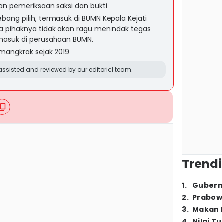
an pemeriksaan saksi dan bukti
ebang pilih, termasuk di BUMN Kepala Kejati
pihaknya tidak akan ragu menindak tegas
rmasuk di perusahaan BUMN.
mangkrak sejak 2019
ssisted and reviewed by our editorial team.
Trendi
1
.
Gubern
2
.
Prabow
3
.
Makan B
4
.
Nilai T