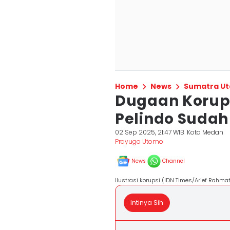
Home
News
Sumatra Ut
Dugaan Korup
Pelindo Sudah
02 Sep 2025, 21:47 WIB
Kota Medan
Prayugo Utomo
News
Channel
Ilustrasi korupsi (IDN Times/Arief Rahma
Intinya Sih