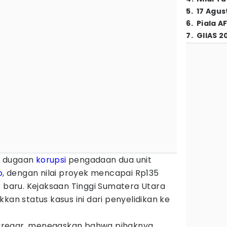
5
.
17 Agus
6
.
Piala A
7
.
GIIAS 2
 dugaan
korupsi
pengadaan dua unit
o
, dengan nilai proyek mencapai Rp135
k baru. Kejaksaan Tinggi Sumatera Utara
kan status kasus ini dari penyelidikan ke
i Siregar, menegaskan bahwa pihaknya