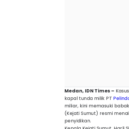
Medan, IDN Times –
Kasus
kapal tunda milik PT
Pelind
miliar, kini memasuki baba
(Kejati Sumut) resmi menaik
penyidikan.
Kepala Kejati Sumut, Harl