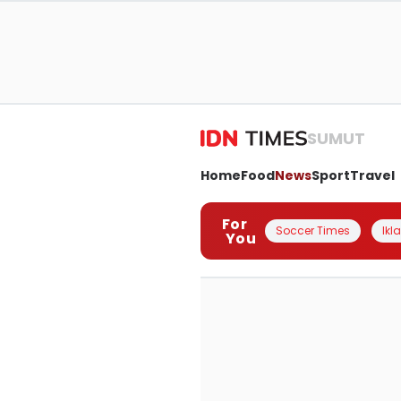
SUMUT
Home
Food
News
Sport
Travel
For
Soccer Times
Ikl
You