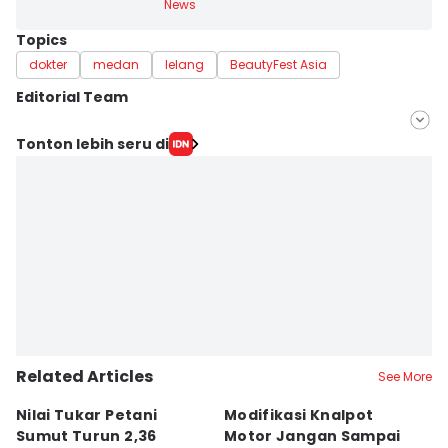
News
Topics
dokter
medan
lelang
BeautyFest Asia
Editorial Team
Editor
Tonton lebih seru di
Indah Permata Sari
Editor
Arifin Al Alamudi
Related Articles
See More
Nilai Tukar Petani
Modifikasi Knalpot
U
Sumut Turun 2,36
Motor Jangan Sampai
K