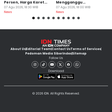
Persen, Harga Karet
Mengganggu
L
Jadi Pemicu Utama
07 Agu 2026, 18:30 WIB
Pengendara Lain
07 Agu 2026, 18:00 WIB
07
News
News
Ne
About Us
Editorial Team
Contact Us
Terms of Services
Pedoman Media Siber
Index
Sitemap
Follow Us
Download
© 2026 IDN. All Rights Reserved.