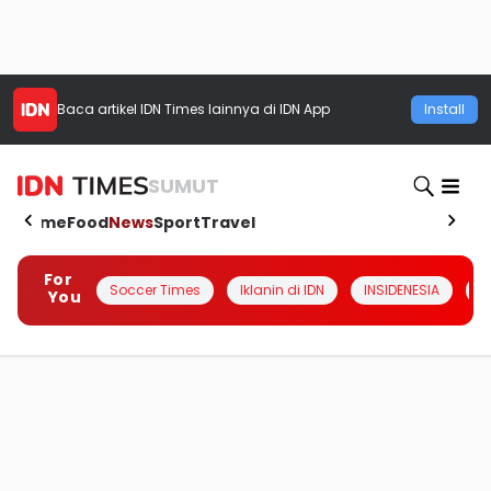
Baca artikel
IDN Times
lainnya di IDN App
Install
SUMUT
Home
Food
News
Sport
Travel
For
Soccer Times
Iklanin di IDN
INSIDENESIA
#
You