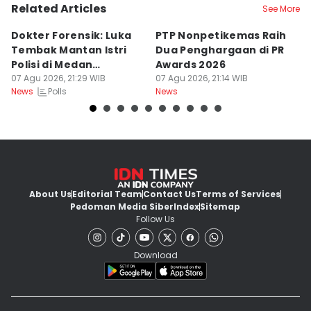
Related Articles
See More
Dokter Forensik: Luka
PTP Nonpetikemas Raih
E
Tembak Mantan Istri
Dua Penghargaan di PR
M
Polisi di Medan
Awards 2026
Sa
Berkarakter Tempel
07 Agu 2026, 21:29 WIB
07 Agu 2026, 21:14 WIB
07
Polls
News
News
Ne
About Us
Editorial Team
Contact Us
Terms of Services
Pedoman Media Siber
Index
Sitemap
Follow Us
Download