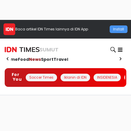
Baca artikel
IDN Times
lainnya di IDN App
Install
SUMUT
Home
Food
News
Sport
Travel
For
Soccer Times
Iklanin di IDN
INSIDENESIA
#
You