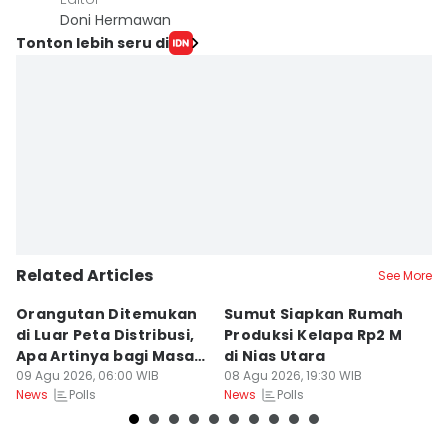
Doni Hermawan
Tonton lebih seru di
Related Articles
See More
Orangutan Ditemukan
Sumut Siapkan Rumah
H
di Luar Peta Distribusi,
Produksi Kelapa Rp2 M
L
Apa Artinya bagi Masa
di Nias Utara
S
Depan Konservasi?
09 Agu 2026, 06:00 WIB
08 Agu 2026, 19:30 WIB
T
08
Polls
Polls
News
News
Ne