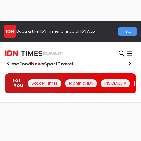
Baca artikel
IDN Times
lainnya di IDN App
Install
SUMUT
Home
Food
News
Sport
Travel
For
Soccer Times
Iklanin di IDN
INSIDENESIA
#
You