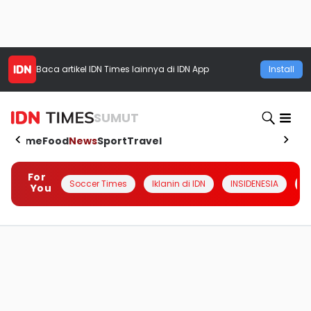
Baca artikel
IDN Times
lainnya di IDN App
Install
SUMUT
Home
Food
News
Sport
Travel
For
Soccer Times
Iklanin di IDN
INSIDENESIA
#
You