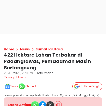
Home
News
Sumatra Utara
422 Hektare Lahan Terbakar di
Padanglawas, Pemadaman Masih
Berlangsung
20 Jul 2025, 23:00 WIB
Kota Medan
Prayugo Utomo
News
Channel
Add Us on Google
Proses pemadaman api Karhutla di wilayah Ogan Ilir (Dok: Manggala Agni)
Share Article