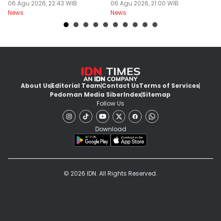
Jerawat
06 Agu 2026, 22:43 WIB
Wajib Dicek
06 Agu 2026, 21:00 WIB
K
06
News
News
Ne
About Us
Editorial Team
Contact Us
Terms of Services
Pedoman Media Siber
Index
Sitemap
Follow Us
Download
© 2026 IDN. All Rights Reserved.