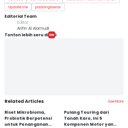
Update me
padanglawas
Editorial Team
Editor
Arifin Al Alamudi
Tonton lebih seru di
Related Articles
See More
Riset Mikrobioma,
Pulang Touring dari
M
Probiotik Berpotensi
Tanah Karo, Ini 5
W
untuk Penanganan
Komponen Motor yang
T