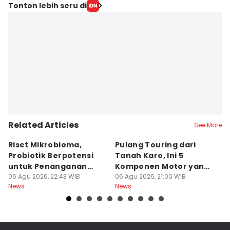
Tonton lebih seru di
Related Articles
See More
Riset Mikrobioma,
Pulang Touring dari
M
Probiotik Berpotensi
Tanah Karo, Ini 5
W
untuk Penanganan
Komponen Motor yang
T
Jerawat
06 Agu 2026, 22:43 WIB
Wajib Dicek
06 Agu 2026, 21:00 WIB
K
06
News
News
Ne