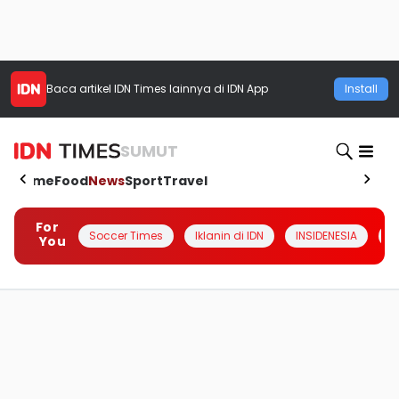
Baca artikel
IDN Times
lainnya di IDN App
Install
SUMUT
Home
Food
News
Sport
Travel
For
Soccer Times
Iklanin di IDN
INSIDENESIA
#
You