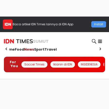
Baca artikel
IDN Times
lainnya di IDN App
Install
SUMUT
Home
Food
News
Sport
Travel
For
Soccer Times
Iklanin di IDN
INSIDENESIA
#
You