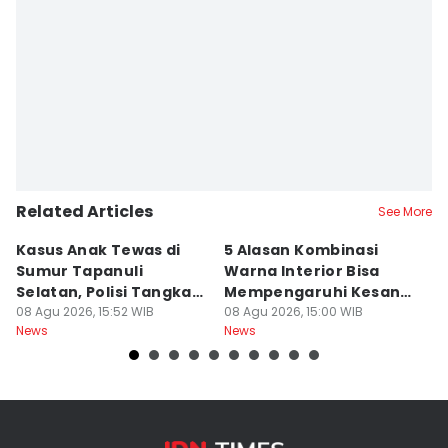
Related Articles
See More
Kasus Anak Tewas di
5 Alasan Kombinasi
[
Sumur Tapanuli
Warna Interior Bisa
D
Selatan, Polisi Tangkap
Mempengaruhi Kesan
Ke
MH
08 Agu 2026, 15:52 WIB
Mewah Mobil
08 Agu 2026, 15:00 WIB
S
08
News
News
Ne