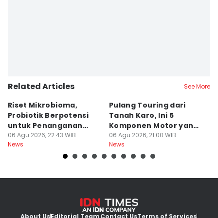
Related Articles
See More
Riset Mikrobioma,
Pulang Touring dari
M
Probiotik Berpotensi
Tanah Karo, Ini 5
W
untuk Penanganan
Komponen Motor yang
T
Jerawat
06 Agu 2026, 22:43 WIB
Wajib Dicek
06 Agu 2026, 21:00 WIB
K
06
News
News
Ne
About Us
Editorial Team
Contact Us
Terms of Services