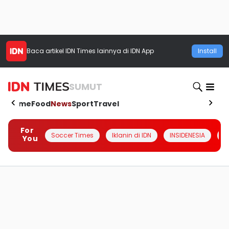
Baca artikel
IDN Times
lainnya di IDN App
Install
SUMUT
Home
Food
News
Sport
Travel
For
Soccer Times
Iklanin di IDN
INSIDENESIA
#
You