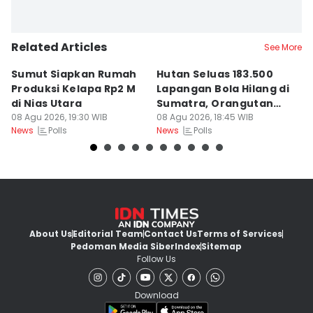
Related Articles
See More
Sumut Siapkan Rumah
Hutan Seluas 183.500
5
Produksi Kelapa Rp2 M
Lapangan Bola Hilang di
S
di Nias Utara
Sumatra, Orangutan
P
08 Agu 2026, 19:30 WIB
Tertekan
08 Agu 2026, 18:45 WIB
08
Polls
Polls
News
News
Ne
About Us
Editorial Team
Contact Us
Terms of Services
Pedoman Media Siber
Index
Sitemap
Follow Us
Download