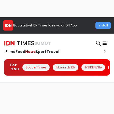
Baca artikel
IDN Times
lainnya di IDN App
Install
SUMUT
Home
Food
News
Sport
Travel
For
Soccer Times
Iklanin di IDN
INSIDENESIA
#
You