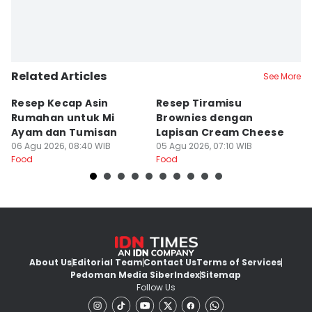
Related Articles
See More
Resep Kecap Asin
Resep Tiramisu
5
Rumahan untuk Mi
Brownies dengan
S
Ayam dan Tumisan
Lapisan Cream Cheese
P
06 Agu 2026, 08:40 WIB
05 Agu 2026, 07:10 WIB
04
Food
Food
Fo
About Us
Editorial Team
Contact Us
Terms of Services
Pedoman Media Siber
Index
Sitemap
Follow Us