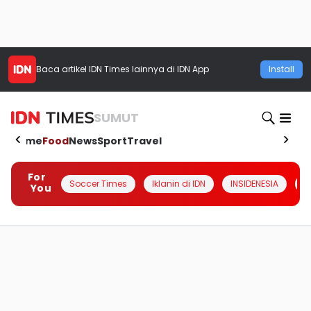
Baca artikel
IDN Times
lainnya di IDN App
Install
SUMUT
Home
Food
News
Sport
Travel
For
Soccer Times
Iklanin di IDN
INSIDENESIA
#
You