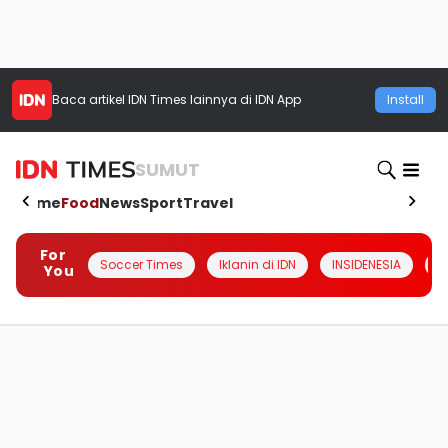
Baca artikel
IDN Times
lainnya di IDN App
Install
SUMUT
Home
Food
News
Sport
Travel
For
Soccer Times
Iklanin di IDN
INSIDENESIA
#
You