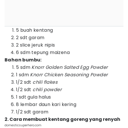
5 buah kentang
2 sdt garam
2 slice jeruk nipis
6 sdm tepung maizena
Bahan bumbu:
5 sdm
Knorr Golden Salted Egg Powder
1 sdm
Knorr Chicken Seasoning Powder
1/2 sdt
chili flakes
1/2 sdt
chili powder
1 sdt gula halus
8 lembar daun kari kering
1/2 sdt garam
2. Cara membuat kentang goreng yang renyah
domesticsuperhero.com