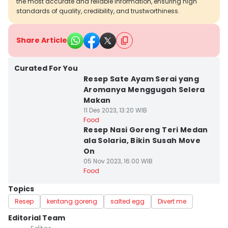
the most accurate and reliable information, ensuring high
standards of quality, credibility, and trustworthiness.
Share Article
Curated For You
Resep Sate Ayam Serai yang
Aromanya Menggugah Selera
Makan
11 Des 2023, 13:20 WIB
Food
Resep Nasi Goreng Teri Medan
ala Solaria, Bikin Susah Move
On
05 Nov 2023, 16:00 WIB
Food
Topics
Resep
kentang goreng
salted egg
Divert me
Editorial Team