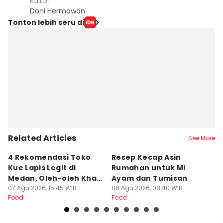
Editor
Doni Hermawan
Tonton lebih seru di
Related Articles
See More
4 Rekomendasi Toko
Resep Kecap Asin
R
Kue Lapis Legit di
Rumahan untuk Mi
B
Medan, Oleh-oleh Khas
Ayam dan Tumisan
L
Sumut
07 Agu 2026, 15:45 WIB
06 Agu 2026, 08:40 WIB
05
Food
Food
Fo