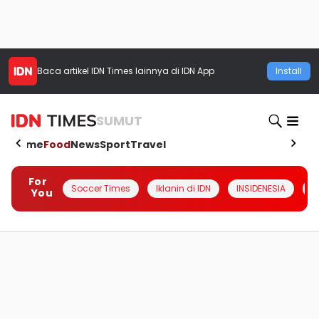
Baca artikel
IDN Times
lainnya di IDN App
Install
SUMUT
Home
Food
News
Sport
Travel
For
Soccer Times
Iklanin di IDN
INSIDENESIA
#
You