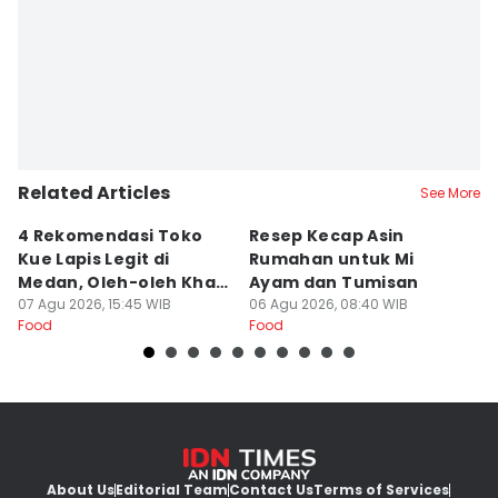
Related Articles
See More
4 Rekomendasi Toko
Resep Kecap Asin
R
Kue Lapis Legit di
Rumahan untuk Mi
B
Medan, Oleh-oleh Khas
Ayam dan Tumisan
L
Sumut
07 Agu 2026, 15:45 WIB
06 Agu 2026, 08:40 WIB
05
Food
Food
Fo
About Us
Editorial Team
Contact Us
Terms of Services