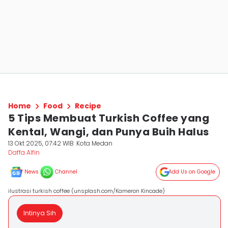
Home
Food
Recipe
5 Tips Membuat Turkish Coffee yang
Kental, Wangi, dan Punya Buih Halus
13 Okt 2025, 07:42 WIB
Kota Medan
Daffa Alfin
News
Channel
Add Us on Google
ilustrasi turkish coffee (unsplash.com/Kameron Kincade)
Intinya Sih