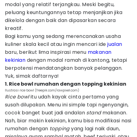
modal yang relatif terjangkau. Meski begitu,
peluang keuntungannya tetap menjanjikan jika
dikelola dengan baik dan dipasarkan secara
kreatif.
Bagi kamu yang sedang merencanakan usaha
kuliner skala kecil atau ingin mencari ide
jualan
baru, berikut lima inspirasi menu
makanan
kekinian
dengan modal ramah di kantong, tetapi
berpotensi mendatangkan banyak pelanggan.
Yuk, simak daftarnya!
1. Rice bowl rumahan dengan topping kekinian
Ilustrasi rice bowl (freepik.com/rawpixel.com)
Rice bowl
itu udah kayak cinta pertama yang
susah dilupakan. Menu ini simple tapi ngenyangin,
cocok banget buat jadi andalan
stand
makanan.
Nah, biar makin kekinian, kamu bisa modifikasi nasi
rumahan dengan
topping
yang lagi naik daun,
misalnya ayam sambal matah, beef teriyaki, atau