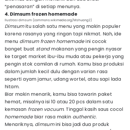
“penasaran” di setiap menunya.
4. Dimsum frozen homemade
Ilustrasi dimsum (commons.wikimedia.org/Mshuang2)
Dimsum
itu salah satu menu yang makin populer
karena rasanya yang ringan tapi nikmat. Nah, ide
menu
dimsum frozen homemade
ini cocok
banget buat
stand
makanan yang pengin nyasar
ke target market ibu-ibu muda atau pekerja yang
pengin stok camilan di rumah. Kamu bisa produksi
dalam jumlah kecil dulu dengan varian rasa
seperti ayam jamur, udang wortel, atau sapi lada
hitam.
Biar makin menarik, kamu bisa tawarin paket
hemat, misalnya isi 10 atau 20 pcs dalam satu
kemasan
frozen vacuum
. Tinggal kasih saus cocol
homemade
biar rasa makin
authentic
.
Menariknya,
dimsum
ini bisa jadi dua produk