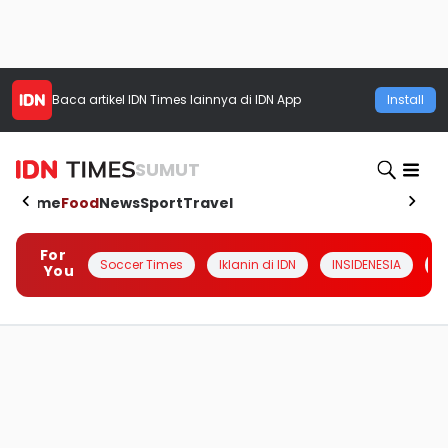
Baca artikel
IDN Times
lainnya di IDN App
Install
SUMUT
Home
Food
News
Sport
Travel
For
Soccer Times
Iklanin di IDN
INSIDENESIA
#
You