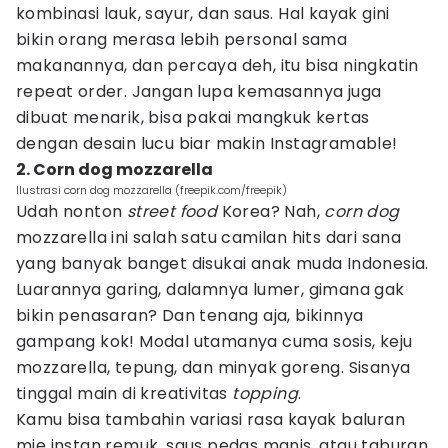
kombinasi lauk, sayur, dan saus. Hal kayak gini
bikin orang merasa lebih personal sama
makanannya, dan percaya deh, itu bisa ningkatin
repeat order. Jangan lupa kemasannya juga
dibuat menarik, bisa pakai mangkuk kertas
dengan desain lucu biar makin Instagramable!
2. Corn dog mozzarella
Ilustrasi corn dog mozzarella (freepik.com/freepik)
Udah nonton
street food
Korea? Nah,
corn dog
mozzarella ini salah satu camilan hits dari sana
yang banyak banget disukai anak muda Indonesia.
Luarannya garing, dalamnya lumer, gimana gak
bikin penasaran? Dan tenang aja, bikinnya
gampang kok! Modal utamanya cuma sosis, keju
mozzarella, tepung, dan minyak goreng. Sisanya
tinggal main di kreativitas
topping
.
Kamu bisa tambahin variasi rasa kayak baluran
mie instan remuk, saus pedas manis, atau taburan