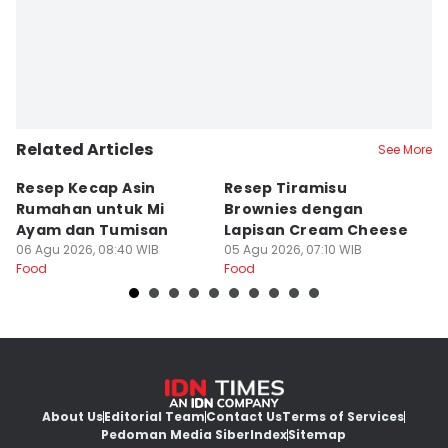
Related Articles
See More
Resep Kecap Asin
Resep Tiramisu
5
Rumahan untuk Mi
Brownies dengan
S
Ayam dan Tumisan
Lapisan Cream Cheese
P
06 Agu 2026, 08:40 WIB
05 Agu 2026, 07:10 WIB
04
Food
Food
Fo
About Us
Editorial Team
Contact Us
Terms of Services
Pedoman Media Siber
Index
Sitemap