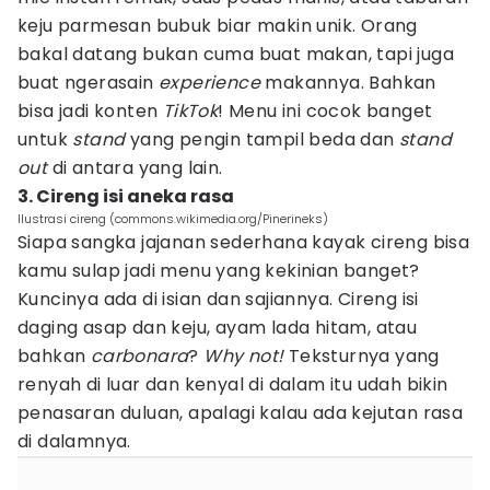
keju parmesan bubuk biar makin unik. Orang
bakal datang bukan cuma buat makan, tapi juga
buat ngerasain
experience
makannya. Bahkan
bisa jadi konten
TikTok
! Menu ini cocok banget
untuk
stand
yang pengin tampil beda dan
stand
out
di antara yang lain.
3. Cireng isi aneka rasa
Ilustrasi cireng (commons.wikimedia.org/Pinerineks)
Siapa sangka jajanan sederhana kayak cireng bisa
kamu sulap jadi menu yang kekinian banget?
Kuncinya ada di isian dan sajiannya. Cireng isi
daging asap dan keju, ayam lada hitam, atau
bahkan
carbonara
?
Why not!
Teksturnya yang
renyah di luar dan kenyal di dalam itu udah bikin
penasaran duluan, apalagi kalau ada kejutan rasa
di dalamnya.