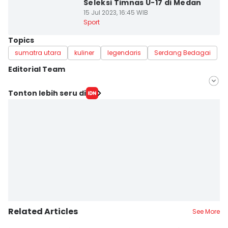
Seleksi Timnas U-17 di Medan
15 Jul 2023, 16:45 WIB
Sport
Topics
sumatra utara
kuliner
legendaris
Serdang Bedagai
Editorial Team
Editor
Tonton lebih seru di
Arifin Al Alamudi
Editor
Doni Hermawan
Related Articles
See More