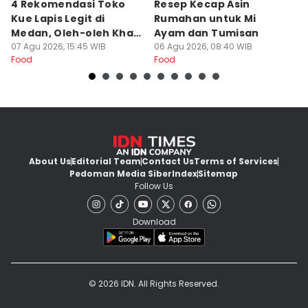
4 Rekomendasi Toko
Resep Kecap Asin
R
Kue Lapis Legit di
Rumahan untuk Mi
B
Medan, Oleh-oleh Khas
Ayam dan Tumisan
L
Sumut
07 Agu 2026, 15:45 WIB
06 Agu 2026, 08:40 WIB
05
Food
Food
Fo
About Us
Editorial Team
Contact Us
Terms of Services
Pedoman Media Siber
Index
Sitemap
Follow Us
Download
© 2026 IDN. All Rights Reserved.