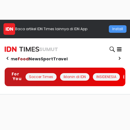
Baca artikel
IDN Times
lainnya di IDN App
Install
SUMUT
Home
Food
News
Sport
Travel
For
Soccer Times
Iklanin di IDN
INSIDENESIA
#
You