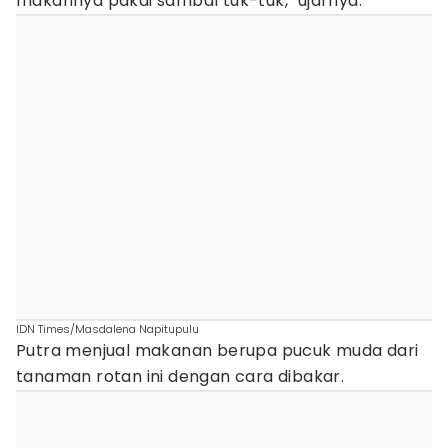
makannya pakai sambal tuk-tuk," ujarnya.
IDN Times/Masdalena Napitupulu
Putra menjual makanan berupa pucuk muda dari
tanaman rotan ini dengan cara dibakar.