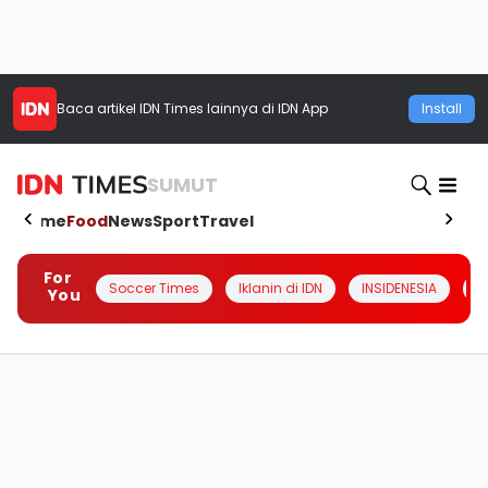
Baca artikel
IDN Times
lainnya di IDN App
Install
SUMUT
Home
Food
News
Sport
Travel
For
Soccer Times
Iklanin di IDN
INSIDENESIA
#
You