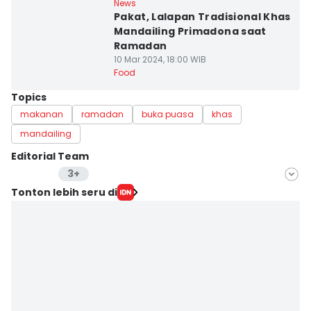
News
Pakat, Lalapan Tradisional Khas
Mandailing Primadona saat
Ramadan
10 Mar 2024, 18:00 WIB
Food
Topics
makanan
ramadan
buka puasa
khas
mandailing
Editorial Team
3+
Editor
Tonton lebih seru di
Masdalena Napitupulu
Editor
Arifin Al Alamudi
Editor
Doni Hermawan