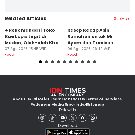
Related Articles
See More
4 Rekomendasi Toko
Resep Kecap Asin
R
Kue Lapis Legit di
Rumahan untuk Mi
B
Medan, Oleh-oleh Khas
Ayam dan Tumisan
L
Sumut
07 Agu 2026, 15:45 WIB
06 Agu 2026, 08:40 WIB
05
Food
Food
Fo
About Us
Editorial Team
Contact Us
Terms of Services
Pedoman Media Siber
Index
Sitemap
Follow Us
Download