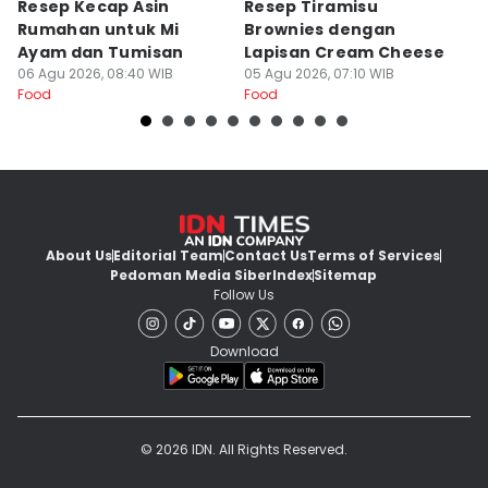
Resep Kecap Asin
Resep Tiramisu
5
Rumahan untuk Mi
Brownies dengan
S
Ayam dan Tumisan
Lapisan Cream Cheese
P
06 Agu 2026, 08:40 WIB
05 Agu 2026, 07:10 WIB
04
Food
Food
Fo
About Us
Editorial Team
Contact Us
Terms of Services
Pedoman Media Siber
Index
Sitemap
Follow Us
Download
© 2026 IDN. All Rights Reserved.