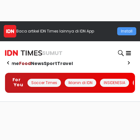
Baca artikel
IDN Times
lainnya di IDN App
Install
SUMUT
Home
Food
News
Sport
Travel
For
Soccer Times
Iklanin di IDN
INSIDENESIA
#
You