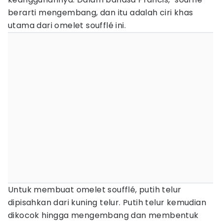
berarti mengembang, dan itu adalah ciri khas
utama dari omelet soufflé ini.
Untuk membuat omelet soufflé, putih telur
dipisahkan dari kuning telur. Putih telur kemudian
dikocok hingga mengembang dan membentuk