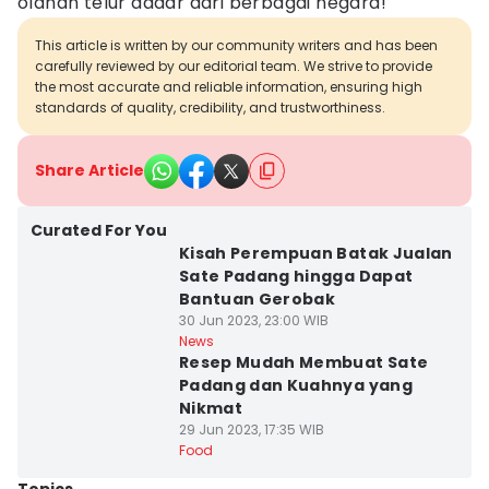
olahan telur dadar dari berbagai negara!
This article is written by our community writers and has been
carefully reviewed by our editorial team. We strive to provide
the most accurate and reliable information, ensuring high
standards of quality, credibility, and trustworthiness.
Share Article
Curated For You
Kisah Perempuan Batak Jualan
Sate Padang hingga Dapat
Bantuan Gerobak
30 Jun 2023, 23:00 WIB
News
Resep Mudah Membuat Sate
Padang dan Kuahnya yang
Nikmat
29 Jun 2023, 17:35 WIB
Food