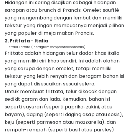
Hidangan ini sering disajikan sebagai hidangan
sarapan atau brunch di Prancis. Omelet soufflé
yang mengembang dengan lembut dan memiliki
tekstur yang ringan membuatnya menjadi pilihan
yang populer di meja makan Prancis.
2. Frittata - Italia
Ilustrasi Frittata (instagram.com/centslessmeals)
Frittata adalah hidangan telur dadar khas Italia
yang memiliki ciri khas sendiri. Ini adalah olahan
yang serupa dengan omelet, tetapi memiliki
tekstur yang lebih renyah dan beragam bahan isi
yang dapat disesuaikan sesuai selera.
Untuk membuat frittata, telur dikocok dengan
sedikit garam dan lada. Kemudian, bahan isi
seperti sayuran (seperti paprika, zukini, atau
bayam), daging (seperti daging asap atau sosis),
keju (seperti parmesan atau mozzarella), dan
rempah-rempah (seperti basil atau parsley)