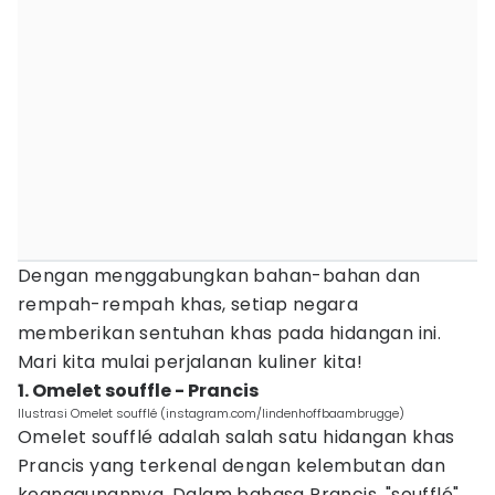
Dengan menggabungkan bahan-bahan dan
rempah-rempah khas, setiap negara
memberikan sentuhan khas pada hidangan ini.
Mari kita mulai perjalanan kuliner kita!
1. Omelet souffle - Prancis
Ilustrasi Omelet soufflé (instagram.com/lindenhoffbaambrugge)
Omelet soufflé adalah salah satu hidangan khas
Prancis yang terkenal dengan kelembutan dan
keanggunannya. Dalam bahasa Prancis, "soufflé"