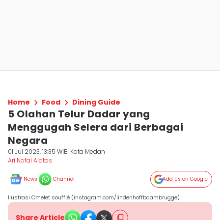
Home
Food
Dining Guide
5 Olahan Telur Dadar yang
Menggugah Selera dari Berbagai
Negara
01 Jul 2023, 13:35 WIB
Kota Medan
Ari Nofal Alatas
News
Channel
Add Us on Google
Ilustrasi Omelet soufflé (instagram.com/lindenhoffbaambrugge)
Share Article