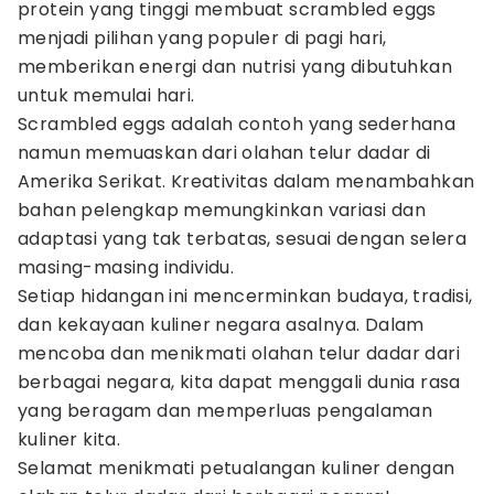
protein yang tinggi membuat scrambled eggs
menjadi pilihan yang populer di pagi hari,
memberikan energi dan nutrisi yang dibutuhkan
untuk memulai hari.
Scrambled eggs adalah contoh yang sederhana
namun memuaskan dari olahan telur dadar di
Amerika Serikat. Kreativitas dalam menambahkan
bahan pelengkap memungkinkan variasi dan
adaptasi yang tak terbatas, sesuai dengan selera
masing-masing individu.
Setiap hidangan ini mencerminkan budaya, tradisi,
dan kekayaan kuliner negara asalnya. Dalam
mencoba dan menikmati olahan telur dadar dari
berbagai negara, kita dapat menggali dunia rasa
yang beragam dan memperluas pengalaman
kuliner kita.
Selamat menikmati petualangan kuliner dengan