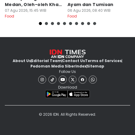
Medan, Oleh-oleh Khas
Ayam dan Tumisan
L
Sumut
07 Agu 2026, 15:45 WIB
06 Agu 2026, 08:40 WIB
05
Food
Food
Fo
About Us
Editorial Team
Contact Us
Terms of Services
Pedoman Media Siber
Index
Sitemap
Follow Us
Download
© 2026 IDN. All Rights Reserved.