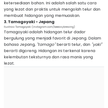
ketersediaan bahan. Ini adalah salah satu cara
yang lezat dan praktis untuk mengolah telur dan
membuat hidangan yang memuaskan.
3. Tamagoyaki - Jepang
Ilustrasi Tamagoyaki (instagram.com/beeasybrewing)
Tamagoyaki adalah hidangan telur dadar
bergulung yang menjadi favorit di Jepang. Dalam
bahasa Jepang,
"tamago"
berarti telur, dan
"yaki"
berarti digoreng. Hidangan ini terkenal karena
kelembutan teksturnya dan rasa manis yang
lezat.