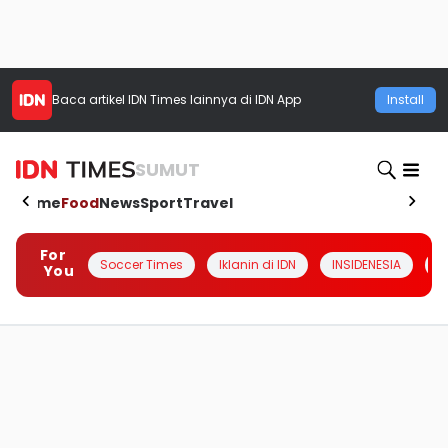
Baca artikel
IDN Times
lainnya di IDN App
Install
SUMUT
Home
Food
News
Sport
Travel
For
Soccer Times
Iklanin di IDN
INSIDENESIA
#
You