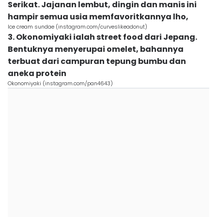
Serikat. Jajanan lembut, dingin dan manis ini
hampir semua usia memfavoritkannya lho,
Ice cream sundae (instagram.com/curveslikeadonut)
3. Okonomiyaki ialah street food dari Jepang.
Bentuknya menyerupai omelet, bahannya
terbuat dari campuran tepung bumbu dan
aneka protein
Okonomiyaki (instagram.com/pan4643)