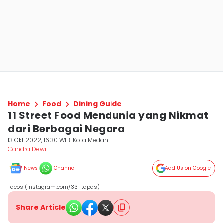
Home
Food
Dining Guide
11 Street Food Mendunia yang Nikmat
dari Berbagai Negara
13 Okt 2022, 16:30 WIB
Kota Medan
Candra Dewi
News
Channel
Add Us on Google
Tacos (instagram.com/33_tapas)
Share Article