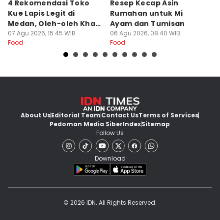
4 Rekomendasi Toko
Resep Kecap Asin
R
Kue Lapis Legit di
Rumahan untuk Mi
B
Medan, Oleh-oleh Khas
Ayam dan Tumisan
L
Sumut
07 Agu 2026, 15:45 WIB
06 Agu 2026, 08:40 WIB
05
Food
Food
Fo
About Us
Editorial Team
Contact Us
Terms of Services
Pedoman Media Siber
Index
Sitemap
Follow Us
Download
© 2026 IDN. All Rights Reserved.