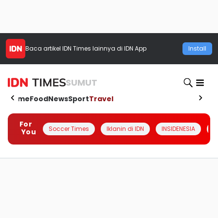
Baca artikel
IDN Times
lainnya di IDN App
Install
SUMUT
Home
Food
News
Sport
Travel
For
Soccer Times
Iklanin di IDN
INSIDENESIA
#
You