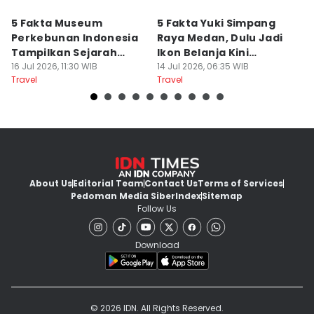
5 Fakta Museum
5 Fakta Yuki Simpang
5 
Perkebunan Indonesia
Raya Medan, Dulu Jadi
u
Tampilkan Sejarah
Ikon Belanja Kini
P
Tanah Deli
16 Jul 2026, 11:30 WIB
Ditinggalkan
14 Jul 2026, 06:35 WIB
09
Travel
Travel
Tr
About Us
Editorial Team
Contact Us
Terms of Services
Pedoman Media Siber
Index
Sitemap
Follow Us
Download
© 2026 IDN. All Rights Reserved.