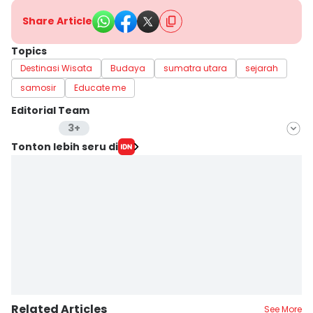
Share Article
Topics
Destinasi Wisata
Budaya
sumatra utara
sejarah
samosir
Educate me
Editorial Team
3+
Editor
Tonton lebih seru di
Indah Permata Sari
Editor
Arifin Al Alamudi
Editor
Doni Hermawan
Related Articles
See More