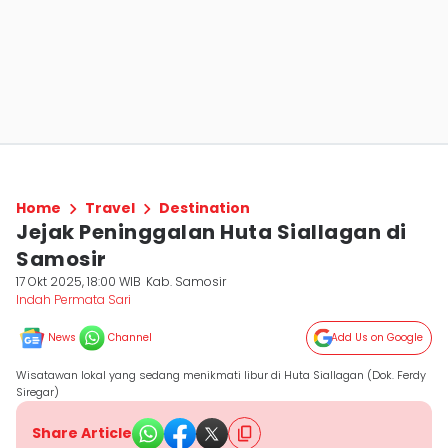
Home
Travel
Destination
Jejak Peninggalan Huta Siallagan di
Samosir
17 Okt 2025, 18:00 WIB
Kab. Samosir
Indah Permata Sari
News
Channel
Add Us on Google
Wisatawan lokal yang sedang menikmati libur di Huta Siallagan (Dok. Ferdy
Siregar)
Share Article