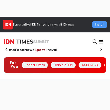
Baca artikel
IDN Times
lainnya di IDN App
Install
SUMUT
Home
Food
News
Sport
Travel
For
Soccer Times
Iklanin di IDN
INSIDENESIA
#
You