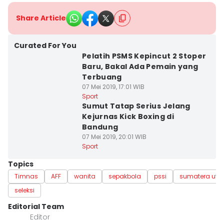
Share Article
Curated For You
Pelatih PSMS Kepincut 2 Stoper
Baru, Bakal Ada Pemain yang
Terbuang
07 Mei 2019, 17:01 WIB
Sport
Sumut Tatap Serius Jelang
Kejurnas Kick Boxing di
Bandung
07 Mei 2019, 20:01 WIB
Sport
Topics
Timnas
AFF
wanita
sepakbola
pssi
sumatera uta
seleksi
Editorial Team
Editor