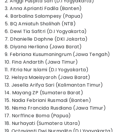
2. Anggi Puspita Sari (D.I Yogyakarta)
3. Anna Aprianti Fadila (Banten)
4. Barbalina Salampesy (Papua)
5. BQ Amiatuh Shalihah (NTB)
6. Dewi Tia Safitri (D.I Yogyakarta)
7. Dhanielle Daphne (DKI Jakarta)
8. Diyana Herliana (Jawa Barat)
9. Febriana Kusumaningrum (Jawa Tengah)
10. Fina Andartih (Jawa Timur)
11. Fitria Nur Islami (D.I Yogyakarta)
12. Helsya Maeisyaroh (Jawa Barat)
13. Jesella Arifya Sari (Kalimantan Timur)
14. Mayang ZP (Sumatera Barat)
15. Nadia Febriani Rusmadi (Banten)
16. Nisma Francida Rusdiana (Jawa Timur)
17. Norffince Boma (Papua)
18. Nurhayati (Sumatera Utara)
19. Octavianti Dwi Nurmalita (D.I Yogyakarta)