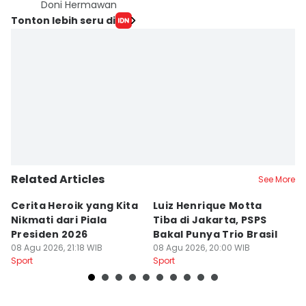
Doni Hermawan
Tonton lebih seru di
Related Articles
See More
Cerita Heroik yang Kita
Luiz Henrique Motta
L
Nikmati dari Piala
Tiba di Jakarta, PSPS
P
Presiden 2026
Bakal Punya Trio Brasil
L
08 Agu 2026, 21:18 WIB
08 Agu 2026, 20:00 WIB
02
Sport
Sport
Sp