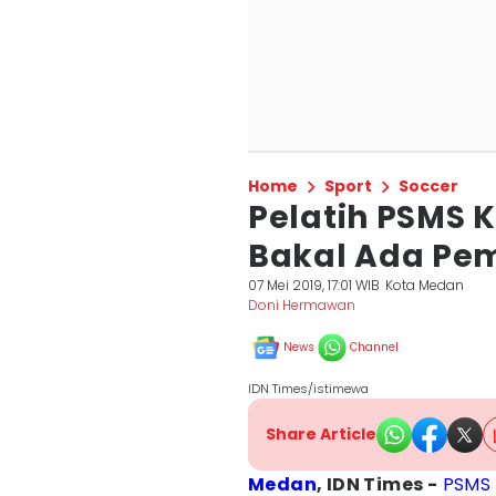
Home
Sport
Soccer
Pelatih PSMS K
Bakal Ada Pe
07 Mei 2019, 17:01 WIB
Kota Medan
Doni Hermawan
News
Channel
IDN Times/istimewa
Share Article
Medan
, IDN Times -
PSMS