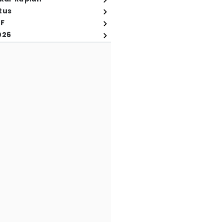
tus
FF
026