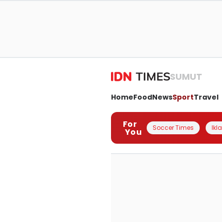
SUMUT
Home
Food
News
Sport
Travel
For
Soccer Times
Ikl
You