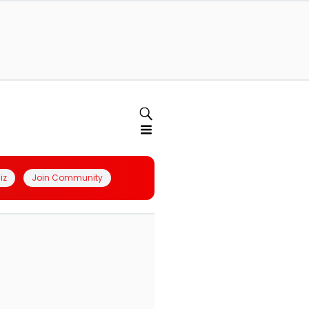
iz
Join Community