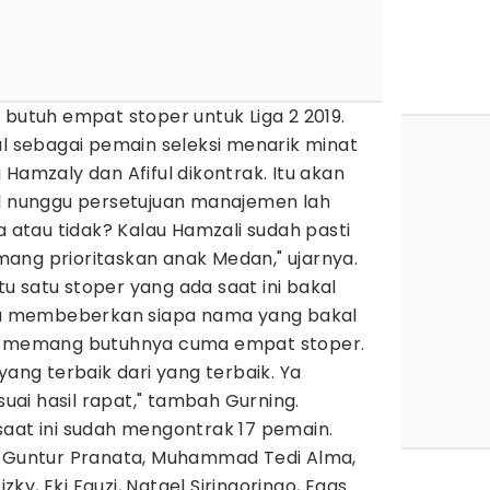
 butuh empat stoper untuk Liga 2 2019.
ul sebagai pemain seleksi menarik minat
Hamzaly dan Afiful dikontrak. Itu akan
al nunggu persetujuan manajemen lah
a atau tidak? Kalau Hamzali sudah pasti
ang prioritaskan anak Medan," ujarnya.
ntu satu stoper yang ada saat ini bakal
isa membeberkan siapa nama yang bakal
na memang butuhnya cuma empat stoper.
yang terbaik dari yang terbaik. Ya
esuai hasil rapat," tambah Gurning.
saat ini sudah mengontrak 17 pemain.
, Guntur Pranata, Muhammad Tedi Alma,
y, Eki Fauzi, Natael Siringoringo, Egas