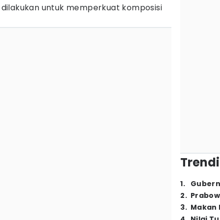
s dilakukan untuk memperkuat komposisi
Trendi
1
.
Gubern
2
.
Prabow
3
.
Makan B
4
.
Nilai T