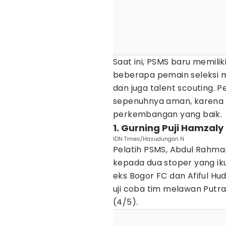
Saat ini, PSMS baru memilik
beberapa pemain seleksi m
dan juga talent scouting. 
sepenuhnya aman, karena b
perkembangan yang baik.
1. Gurning Puji Hamzaly 
IDN Times/Hasudungan N
Pelatih PSMS, Abdul Rahma
kepada dua stoper yang ik
eks Bogor FC dan Afiful Hu
uji coba tim melawan Putra
(4/5).