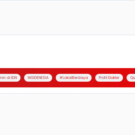
anin di IDN
INSIDENESIA
#LokalBerdaya
Profil Dokter
Qu