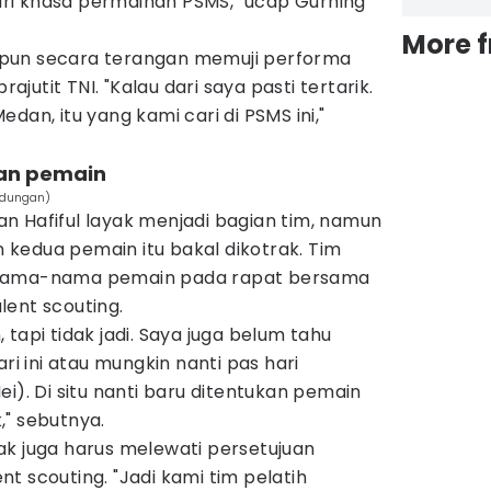
ri khasa permainan PSMS," ucap Gurning
More 
tu pun secara terangan memuji performa
utit TNI. "Kalau dari saya pasti tertarik.
dan, itu yang kami cari di PSMS ini,"
uan pemain
udungan)
n Hafiful layak menjadi bagian tim, namun
kedua pemain itu bakal dikotrak. Tim
 nama-nama pemain pada rapat bersama
lent scouting.
tapi tidak jadi. Saya juga belum tahu
ari ini atau mungkin nanti pas hari
i). Di situ nanti baru ditentukan pemain
," sebutnya.
ak juga harus melewati persetujuan
t scouting. "Jadi kami tim pelatih