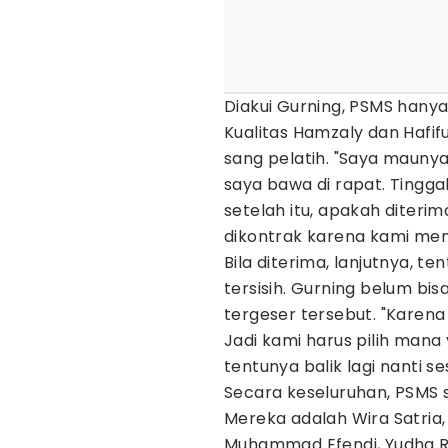
Diakui Gurning, PSMS hanya
Kualitas Hamzaly dan Hafif
sang pelatih. "Saya maunya 
saya bawa di rapat. Tingg
setelah itu, apakah diterim
dikontrak karena kami mem
Bila diterima, lanjutnya, te
tersisih. Gurning belum b
tergeser tersebut. "Kare
Jadi kami harus pilih mana 
tentunya balik lagi nanti s
Secara keseluruhan, PSMS 
Mereka adalah Wira Satria
Muhammad Efendi, Yudha Rizk