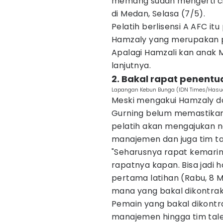
memang sudah mengerti ci
di Medan, Selasa (7/5).
Pelatih berlisensi A AFC i
Hamzaly yang merupakan praj
Apalagi Hamzali kan anak Me
lanjutnya.
2. Bakal rapat penent
Lapangan Kebun Bunga (IDN Times/Has
Meski mengakui Hamzaly da
Gurning belum memastikan 
pelatih akan mengajukan
manajemen dan juga tim ta
"Seharusnya rapat kemarin, 
rapatnya kapan. Bisa jadi h
pertama latihan (Rabu, 8 Me
mana yang bakal dikontrak
Pemain yang bakal dikontr
manajemen hingga tim talen