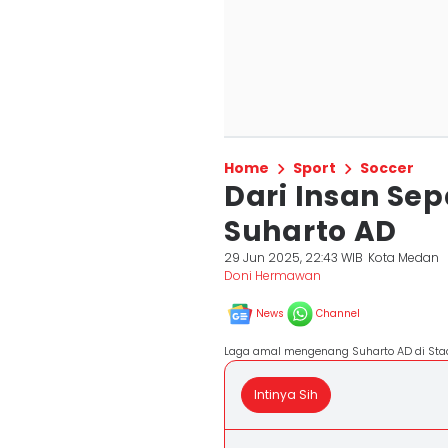
Home
Sport
Soccer
Dari Insan Se
Suharto AD
29 Jun 2025, 22:43 WIB
Kota Medan
Doni Hermawan
News
Channel
Laga amal mengenang Suharto AD di Stad
Intinya Sih