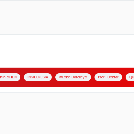
anin di IDN
INSIDENESIA
#LokalBerdaya
Profil Dokter
Qu