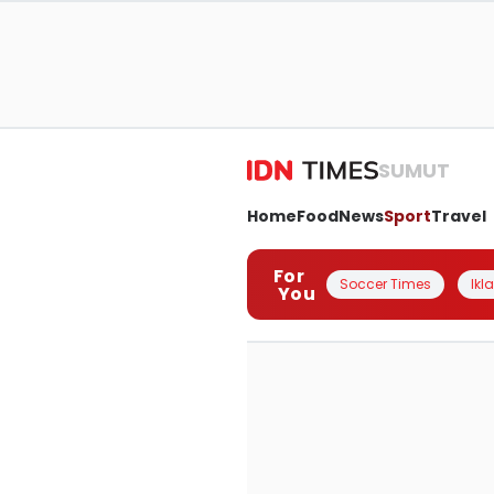
SUMUT
Home
Food
News
Sport
Travel
For
Soccer Times
Ikl
You