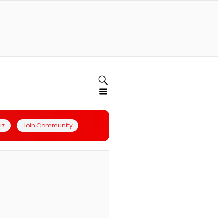
iz
Join Community