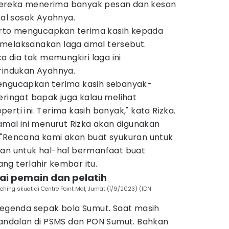
. Mereka menerima banyak pesan dan kesan
oal sosok Ayahnya.
uharto mengucapkan terima kasih kepada
melaksanakan laga amal tersebut.
dia tak memungkiri laga ini
indukan Ayahnya.
mengucapkan terima kasih sebanyak-
eringat bapak juga kalau melihat
rti ini. Terima kasih banyak," kata Rizka.
 amal ini menurut Rizka akan digunakan
 "Rencana kami akan buat syukuran untuk
ian untuk hal-hal bermanfaat buat
ng terlahir kembar itu.
gai pemain dan pelatih
hing skuat di Centre Point Mal, Jumat (1/9/2023) (IDN
 legenda sepak bola Sumut. Saat masih
r andalan di PSMS dan PON Sumut. Bahkan