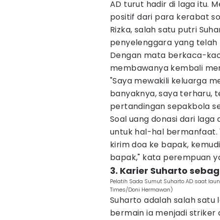
AD turut hadir di laga itu
positif dari para kerabat s
Rizka, salah satu putri S
penyelenggara yang telah 
Dengan mata berkaca-kaca 
membawanya kembali mer
"Saya mewakili keluarga 
banyaknya, saya terharu, t
pertandingan sepakbola sepe
Soal uang donasi dari laga
untuk hal-hal bermanfaat.
kirim doa ke bapak, kemud
bapak," kata perempuan ya
3. Karier Suharto seba
Pelatih Sada Sumut Suharto AD saat launc
Times/Doni Hermawan)
Suharto adalah salah satu
bermain ia menjadi strike