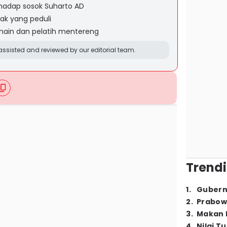
hadap sosok Suharto AD
ak yang peduli
emain dan pelatih mentereng
ssisted and reviewed by our editorial team.
Trendi
1
.
Gubern
2
.
Prabow
3
.
Makan B
4
.
Nilai T