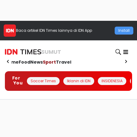
Baca artikel
IDN Times
lainnya di IDN App
Install
SUMUT
Home
Food
News
Sport
Travel
For
Soccer Times
Iklanin di IDN
INSIDENESIA
#
You