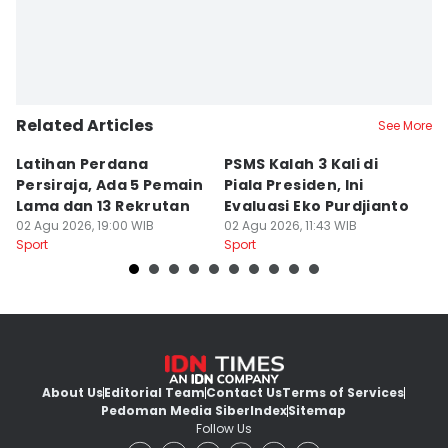
Related Articles
See More
Latihan Perdana
PSMS Kalah 3 Kali di
Di
Persiraja, Ada 5 Pemain
Piala Presiden, Ini
P
Lama dan 13 Rekrutan
Evaluasi Eko Purdjianto
di
02 Agu 2026, 19:00 WIB
02 Agu 2026, 11:43 WIB
01
Sport
Sport
Sp
About Us
Editorial Team
Contact Us
Terms of Services
Pedoman Media Siber
Index
Sitemap
Follow Us