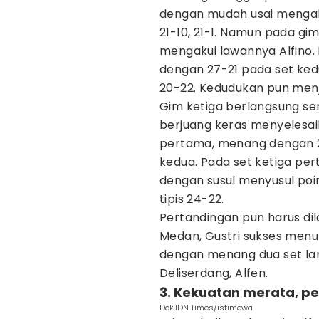
dengan mudah usai mengal
21-10, 21-1. Namun pada gi
mengakui lawannya Alfino.
dengan 27-21 pada set ke
20-22. Kedudukan pun menja
Gim ketiga berlangsung sen
berjuang keras menyelesai
pertama, menang dengan 21
kedua. Pada set ketiga pe
dengan susul menyusul poin
tipis 24-22.
Pertandingan pun harus di
Medan, Gustri sukses men
dengan menang dua set lang
Deliserdang, Alfen.
3. Kekuatan merata, pe
Dok.IDN Times/istimewa