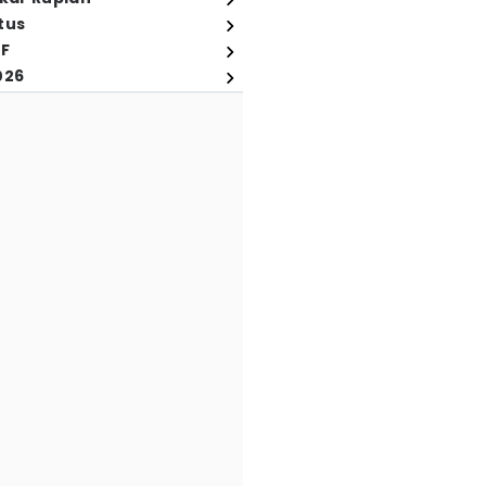
tus
FF
026