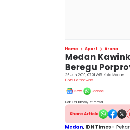
Home
Sport
Arena
Medan Kawink
Beregu Porpr
26 Jun 2019, 07:01 WIB
Kota Medan
Doni Hermawan
News
Channel
Dok.IDN Times/istimewa
Share Article
Medan
, IDN Times -
Peka