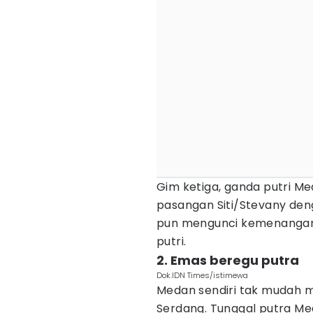
Gim ketiga, ganda putri M
pasangan Siti/Stevany deng
pun mengunci kemenangan 
putri.
2. Emas beregu putra
Dok.IDN Times/istimewa
Medan sendiri tak mudah 
Serdang. Tunggal putra Me