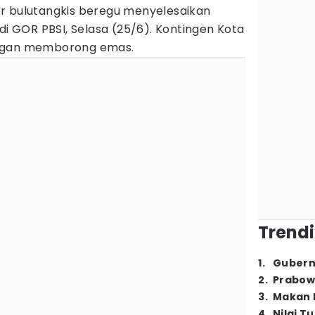
r bulutangkis beregu menyelesaikan
di GOR PBSI, Selasa (25/6). Kontingen Kota
engan memborong emas.
Trendi
1
.
Gubern
2
.
Prabow
3
.
Makan B
4
.
Nilai T