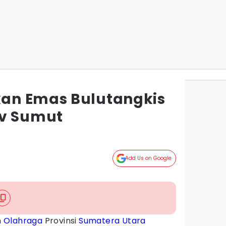
an Emas Bulutangkis
ov Sumut
Add Us on Google
n
Olahraga
Provinsi
Sumatera Utara