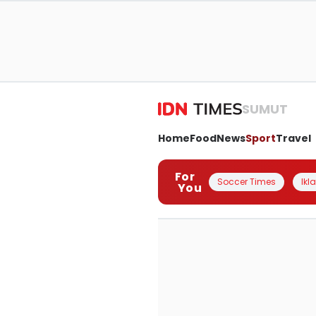
SUMUT
Home
Food
News
Sport
Travel
For
Soccer Times
Ikl
You