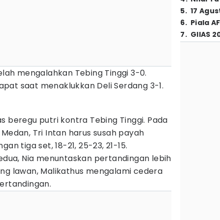
5
.
17 Agus
6
.
Piala A
7
.
GIIAS 2
telah mengalahkan Tebing Tinggi 3-0.
pat saat menaklukkan Deli Serdang 3-1.
eregu putri kontra Tebing Tinggi. Pada
 Medan, Tri Intan harus susah payah
an tiga set, 18-21, 25-23, 21-15.
kedua, Nia menuntaskan pertandingan lebih
ang lawan, Malikathus mengalami cedera
pertandingan.