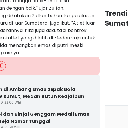
a. Kami bangga anak-anak bisa
 dengan baik," ujar Zulfan.
Trendi
g dikatakan Zulfan bukan tanpa alasan.
Sumat
ru di luar Sumatera, juga ikut. "Atlet luar
erahnya. Kita juga ada, tapi bentrok
ni atlet yang dilatih di Medan saja untuk
 bida menangkan emas di putri meski
ngkasnya.
 di Ambang Emas Sepak Bola
v Sumut, Medan Butuh Keajaiban
19, 22:00 WIB
l dan Binjai Genggam Medali Emas
Meja Nomor Tunggal
9, 16:58 WIB