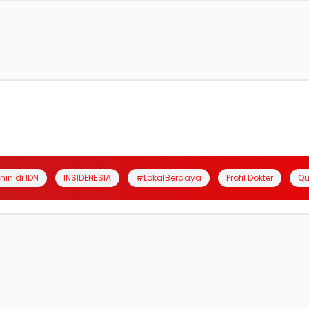
anin di IDN
INSIDENESIA
#LokalBerdaya
Profil Dokter
Qu