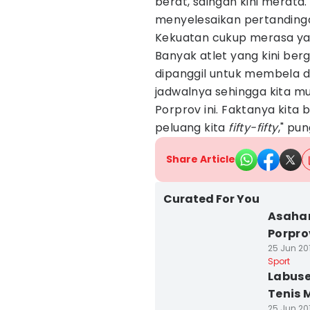
berat, saingan kini merat
menyelesaikan pertandingan
Kekuatan cukup merasa yan
Banyak atlet yang kini bergu
dipanggil untuk membela da
jadwalnya sehingga kita mur
Porprov ini. Faktanya kita
peluang kita
fifty-fifty
," pu
Share Article
Curated For You
Asahan
Porpro
25 Jun 20
Sport
Labuse
Tenis 
25 Jun 201