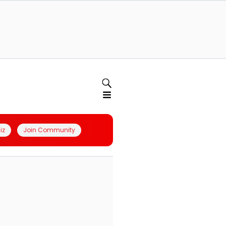
iz
Join Community