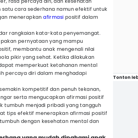
, rasa percaya diri, dan kesehatan
lah satu cara sederhana namun efektif untuk
ngan menerapkan
afirmasi
positif dalam
kadar rangkaian kata-kata penyemangat.
merupakan pernyataan yang mampu
itif, membantu anak mengenali nilai
la pikir yang sehat. Ketika dilakukan
si dapat memperkuat ketahanan mental
h percaya diri dalam menghadapi
Tonton leb
 semakin kompetitif dan penuh tekanan,
ar serta mengucapkan afirmasi positif
uk tumbuh menjadi pribadi yang tangguh
at tips efektif menerapkan afirmasi positif
 tumbuh dengan kesehatan mental dan
derhana yang mudah dipahami anak