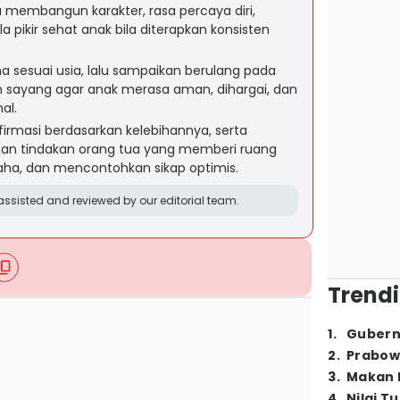
 membangun karakter, rasa percaya diri,
 pikir sehat anak bila diterapkan konsisten
 sesuai usia, lalu sampaikan berulang pada
 sayang agar anak merasa aman, dihargai, dan
al.
irmasi berdasarkan kelebihannya, serta
gan tindakan orang tua yang memberi ruang
ha, dan mencontohkan sikap optimis.
ssisted and reviewed by our editorial team.
Trendi
1
.
Gubern
2
.
Prabow
3
.
Makan B
4
.
Nilai T