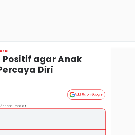
ara
i Positif agar Anak
ercaya Diri
Add Us on Google
/Ahshea1 Media)