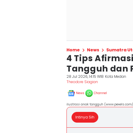
Home
News
Sumatra Ut
4 Tips Afirmas
Tangguh dan P
28 Jul 2026, 14:15 WIB
Kota Medan
Theodore Siagian
News
Channel
ilustrasi anak tangguh (www.pexels.com
Intinya Sih