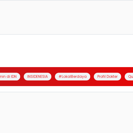
anin di IDN
INSIDENESIA
#LokalBerdaya
Profil Dokter
Qu