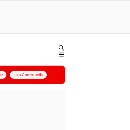
iz
Join Community