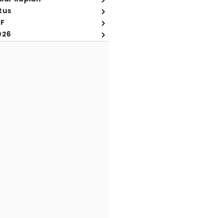
tus
FF
026