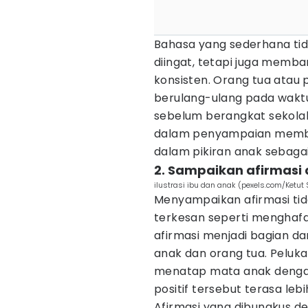
Bahasa yang sederhana ti
diingat, tetapi juga memba
konsisten. Orang tua ata
berulang-ulang pada waktu 
sebelum berangkat sekolah
dalam penyampaian membua
dalam pikiran anak sebagai 
2. Sampaikan afirmasi
ilustrasi ibu dan anak (pexels.com/Ketut
Menyampaikan afirmasi tid
terkesan seperti menghafal
afirmasi menjadi bagian d
anak dan orang tua. Peluk
menatap mata anak denga
positif tersebut terasa leb
Afirmasi yang dibungkus 