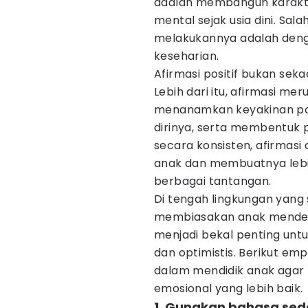
adalah membangun karakter
mental sejak usia dini. Sa
melakukannya adalah de
keseharian.
Afirmasi positif bukan se
Lebih dari itu, afirmasi 
menanamkan keyakinan pos
dirinya, serta membentuk po
secara konsisten, afirma
anak dan membuatnya lebi
berbagai tantangan.
Di tengah lingkungan yang
membiasakan anak mendeng
menjadi bekal penting unt
dan optimistis. Berikut emp
dalam mendidik anak agar
emosional yang lebih baik.
1. Gunakan bahasa se