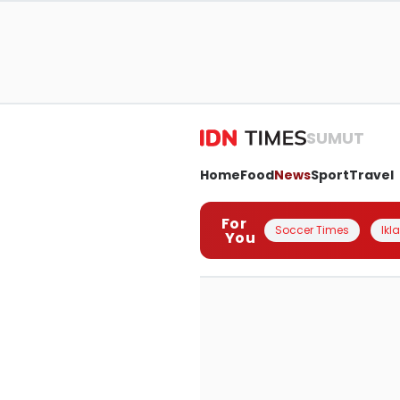
SUMUT
Home
Food
News
Sport
Travel
For
Soccer Times
Ikl
You