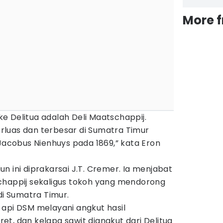
More 
e Delitua adalah Deli Maatschappij.
luas dan terbesar di Sumatra Timur
 Jacobus Nienhuys pada 1869,” kata Eron
n ini diprakarsai J.T. Cremer. Ia menjabat
chappij sekaligus tokoh yang mendorong
di Sumatra Timur.
 api DSM melayani angkut hasil
t, dan kelapa sawit diangkut dari Delitua