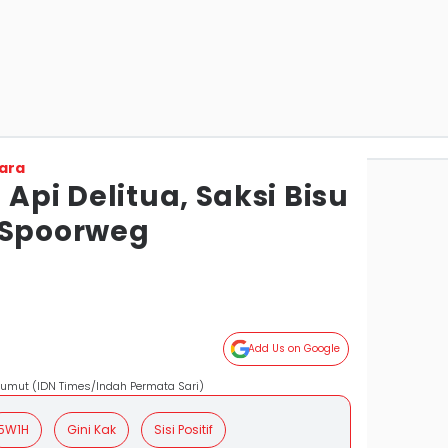
ara
 Api Delitua, Saksi Bisu
 Spoorweg
Add Us on Google
, Sumut (IDN Times/Indah Permata Sari)
5W1H
Gini Kak
Sisi Positif