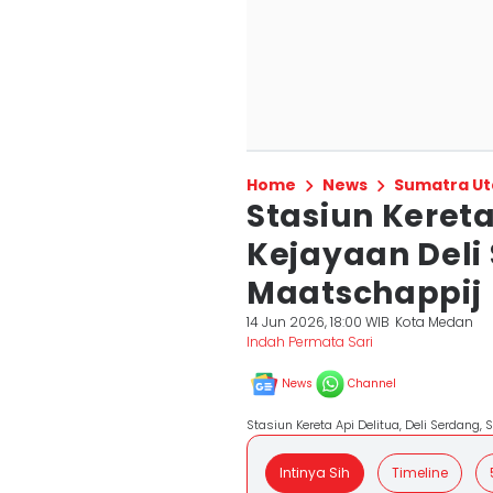
Home
News
Sumatra Ut
Stasiun Kereta
Kejayaan Deli
Maatschappij
14 Jun 2026, 18:00 WIB
Kota Medan
Indah Permata Sari
News
Channel
Stasiun Kereta Api Delitua, Deli Serdang
Intinya Sih
Timeline