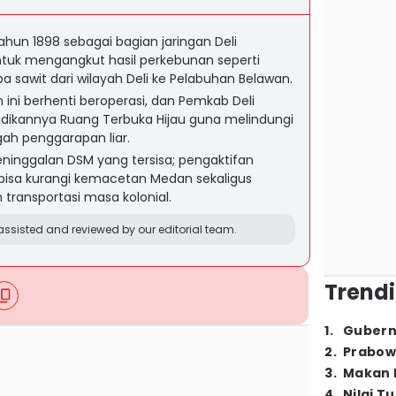
ahun 1898 sebagai bagian jaringan Deli
tuk mengangkut hasil perkebunan seperti
a sawit dari wilayah Deli ke Pelabuhan Belawan.
 ini berhenti beroperasi, dan Pemkab Deli
ikannya Ruang Terbuka Hijau guna melindungi
ah penggarapan liar.
ninggalan DSM yang tersisa; pengaktifan
ai bisa kurangi kemacetan Medan sekaligus
ransportasi masa kolonial.
ssisted and reviewed by our editorial team.
Trendi
1
.
Gubern
2
.
Prabow
3
.
Makan B
4
.
Nilai T