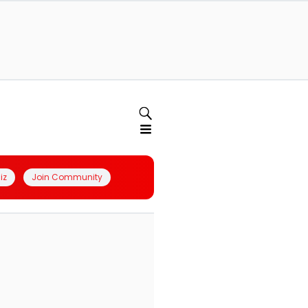
iz
Join Community