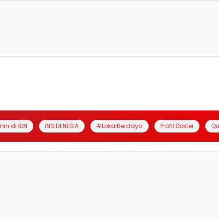
anin di IDN
INSIDENESIA
#LokalBerdaya
Profil Dokter
Qu