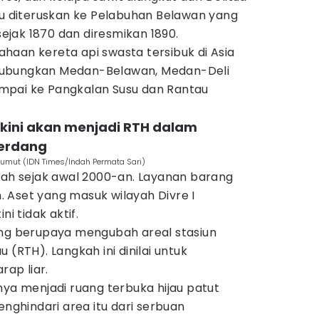
lu diteruskan ke Pelabuhan Belawan yang
jak 1870 dan diresmikan 1890.
haan kereta api swasta tersibuk di Asia
hubungkan Medan-Belawan, Medan-Deli
mpai ke Pangkalan Susu dan Rantau
 kini akan menjadi RTH dalam
Serdang
, Sumut (IDN Times/Indah Permata Sari)
ubah sejak awal 2000-an. Layanan barang
 Aset yang masuk wilayah Divre I
ni tidak aktif.
ang berupaya mengubah areal stasiun
 (RTH). Langkah ini dinilai untuk
ap liar.
 menjadi ruang terbuka hijau patut
enghindari area itu dari serbuan