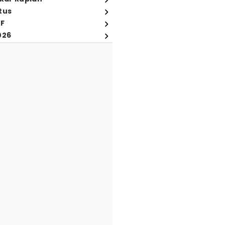
tus
FF
026