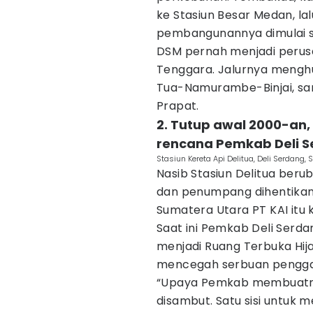
ke Stasiun Besar Medan, la
pembangunannya dimulai se
DSM pernah menjadi perusa
Tenggara. Jalurnya meng
Tua-Namurambe-Binjai, sa
Prapat.
2. Tutup awal 2000-an,
rencana Pemkab Deli 
Stasiun Kereta Api Delitua, Deli Serdang
Nasib Stasiun Delitua ber
dan penumpang dihentikan.
Sumatera Utara PT KAI itu ki
Saat ini Pemkab Deli Serd
menjadi Ruang Terbuka Hijau
mencegah serbuan penggar
“Upaya Pemkab membuatnya
disambut. Satu sisi untuk m