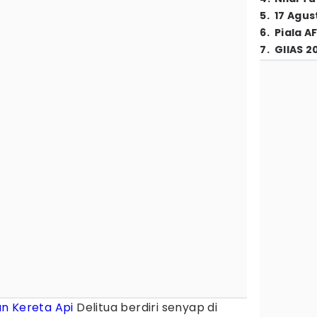
5
.
17 Agus
6
.
Piala A
7
.
GIIAS 2
un Kereta Api
Delitua berdiri senyap di