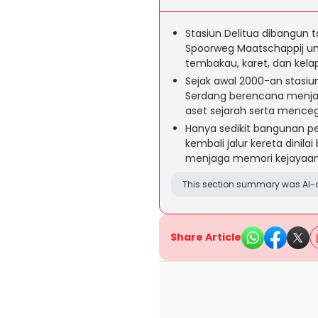
Stasiun Delitua dibangun t
Spoorweg Maatschappij un
tembakau, karet, dan kelap
Sejak awal 2000-an stasiun
Serdang berencana menjad
aset sejarah serta menceg
Hanya sedikit bangunan pe
kembali jalur kereta dinil
menjaga memori kejayaan t
This section summary was AI-a
Share Article