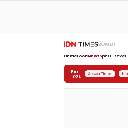
SUMUT
Home
Food
News
Sport
Travel
For
Soccer Times
Ikl
You