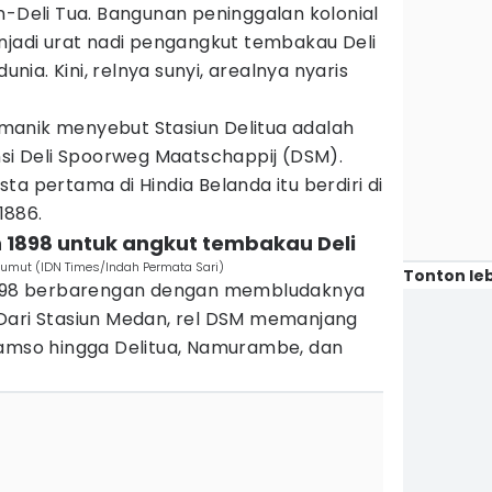
n-Deli Tua. Bangunan peninggalan kolonial
njadi urat nadi pengangkut tembakau Deli
ia. Kini, relnya sunyi, arealnya nyaris
anik menyebut Stasiun Delitua adalah
nsi Deli Spoorweg Maatschappij (DSM).
ta pertama di Hindia Belanda itu berdiri di
1886.
 1898 untuk angkut tembakau Deli
, Sumut (IDN Times/Indah Permata Sari)
Tonton leb
 1898 berbarengan dengan membludaknya
Dari Stasiun Medan, rel DSM memanjang
tamso hingga Delitua, Namurambe, dan