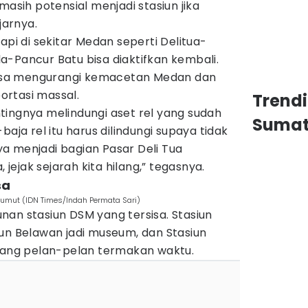
masih potensial menjadi stasiun jika
jarnya.
api di sekitar Medan seperti Delitua-
-Pancur Batu bisa diaktifkan kembali.
lai bisa mengurangi kemacetan Medan dan
rtasi massal.
Trend
tingnya melindungi aset rel yang sudah
Sumat
baja rel itu harus dilindungi supaya tidak
a ya menjadi bagian Pasar Deli Tua
, jejak sejarah kita hilang,” tegasnya.
sa
, Sumut (IDN Times/Indah Permata Sari)
an stasiun DSM yang tersisa. Stasiun
un Belawan jadi museum, dan Stasiun
 yang pelan-pelan termakan waktu.