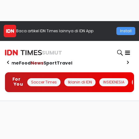
Baca artikel
IDN Times
lainnya di IDN App
Install
SUMUT
Home
Food
News
Sport
Travel
For
Soccer Times
Iklanin di IDN
INSIDENESIA
#
You