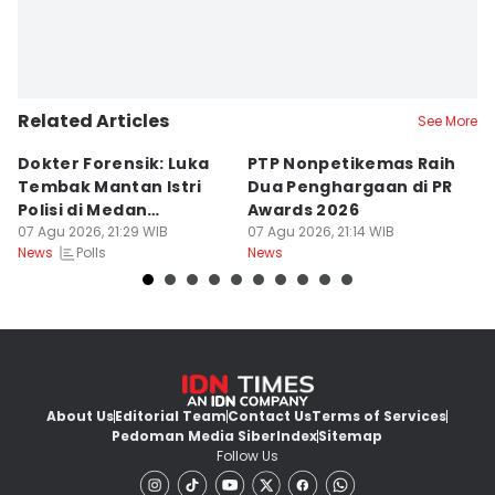
Related Articles
See More
Dokter Forensik: Luka
PTP Nonpetikemas Raih
E
Tembak Mantan Istri
Dua Penghargaan di PR
M
Polisi di Medan
Awards 2026
Sa
Berkarakter Tempel
07 Agu 2026, 21:29 WIB
07 Agu 2026, 21:14 WIB
07
Polls
News
News
Ne
About Us
Editorial Team
Contact Us
Terms of Services
Pedoman Media Siber
Index
Sitemap
Follow Us