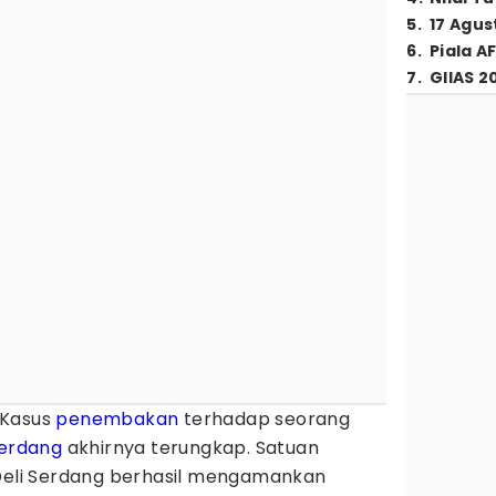
5
.
17 Agus
6
.
Piala A
7
.
GIIAS 2
Kasus
penembakan
terhadap seorang
Serdang
akhirnya terungkap. Satuan
 Deli Serdang berhasil mengamankan