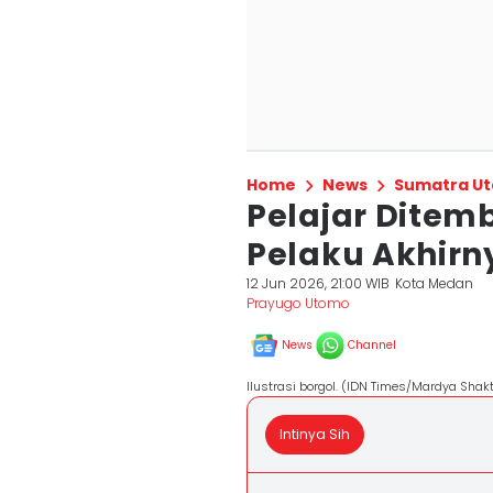
Home
News
Sumatra Ut
Pelajar Ditemb
Pelaku Akhirn
12 Jun 2026, 21:00 WIB
Kota Medan
Prayugo Utomo
News
Channel
Ilustrasi borgol. (IDN Times/Mardya Shakt
Intinya Sih