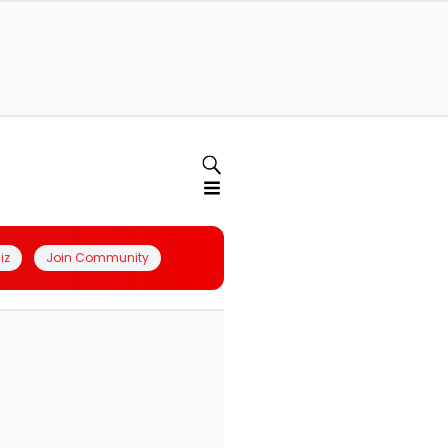
iz
Join Community