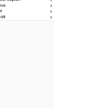
tus
FF
026