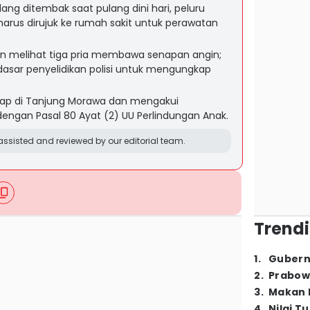
dang ditembak saat pulang dini hari, peluru
harus dirujuk ke rumah sakit untuk perawatan
n melihat tiga pria membawa senapan angin;
dasar penyelidikan polisi untuk mengungkap
ngkap di Tanjung Morawa dan mengakui
 dengan Pasal 80 Ayat (2) UU Perlindungan Anak.
ssisted and reviewed by our editorial team.
Trendi
1
.
Gubern
2
.
Prabow
3
.
Makan B
4
.
Nilai T