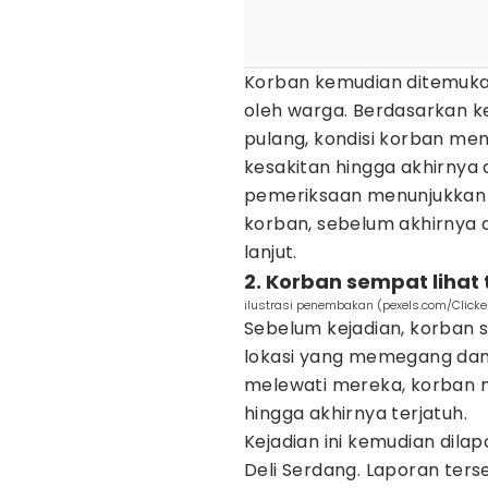
Korban kemudian ditemuka
oleh warga. Berdasarkan k
pulang, kondisi korban 
kesakitan hingga akhirnya 
pemeriksaan menunjukkan 
korban, sebelum akhirnya d
lanjut.
2. Korban sempat lihat
ilustrasi penembakan (pexels.com/Click
Sebelum kejadian, korban s
lokasi yang memegang dan
melewati mereka, korban 
hingga akhirnya terjatuh.
Kejadian ini kemudian dila
Deli Serdang. Laporan ters