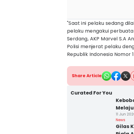
"Saat ini pelaku sedang di
pelaku mengakui perbuatann
Serdang, AKP Marvel S.A A
Polisi menjerat pelaku de
Republik Indonesia Nomor 
Share Article
Curated For You
Kebobo
Melaju 
11 Jun 202
News
Gilas 
Piala 