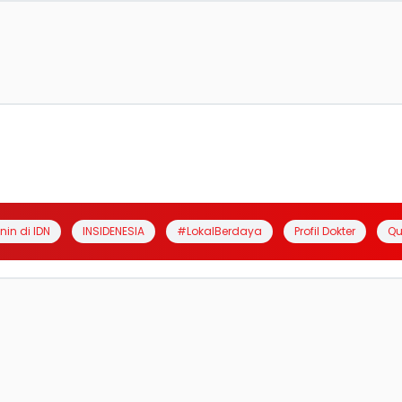
anin di IDN
INSIDENESIA
#LokalBerdaya
Profil Dokter
Qu