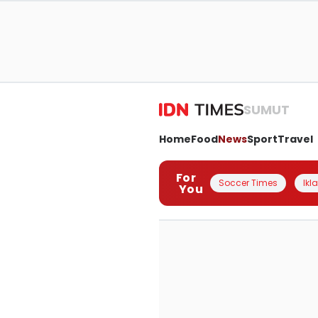
SUMUT
Home
Food
News
Sport
Travel
For
Soccer Times
Ikl
You