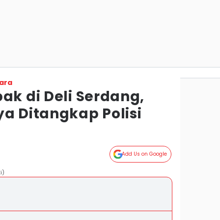
ara
ak di Deli Serdang,
ya Ditangkap Polisi
Add Us on Google
i)