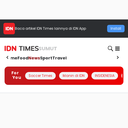
Baca artikel
IDN Times
lainnya di IDN App
Install
SUMUT
Home
Food
News
Sport
Travel
For
Soccer Times
Iklanin di IDN
INSIDENESIA
#
You