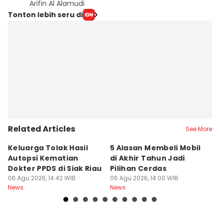
Arifin Al Alamudi
Tonton lebih seru di
Related Articles
See More
Keluarga Tolak Hasil
5 Alasan Membeli Mobil
M
Autopsi Kematian
di Akhir Tahun Jadi
T
Dokter PPDS di Siak Riau
Pilihan Cerdas
C
06 Agu 2026, 14:42 WIB
06 Agu 2026, 14:00 WIB
C
06
News
News
Ne