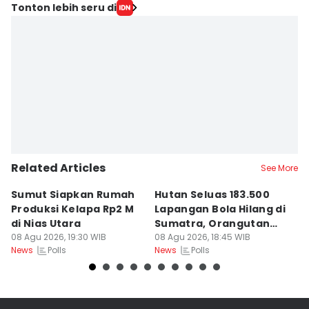
Tonton lebih seru di
Related Articles
See More
Sumut Siapkan Rumah
Hutan Seluas 183.500
5
Produksi Kelapa Rp2 M
Lapangan Bola Hilang di
S
di Nias Utara
Sumatra, Orangutan
P
08 Agu 2026, 19:30 WIB
Tertekan
08 Agu 2026, 18:45 WIB
08
Polls
Polls
News
News
Ne