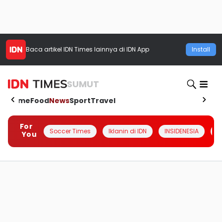
Baca artikel
IDN Times
lainnya di IDN App
Install
SUMUT
Home
Food
News
Sport
Travel
For
Soccer Times
Iklanin di IDN
INSIDENESIA
#
You