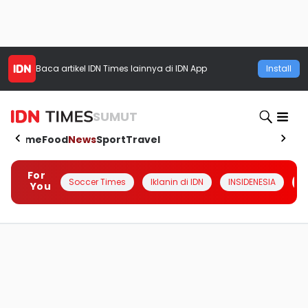
Baca artikel
IDN Times
lainnya di IDN App
Install
SUMUT
Home
Food
News
Sport
Travel
For
Soccer Times
Iklanin di IDN
INSIDENESIA
#
You