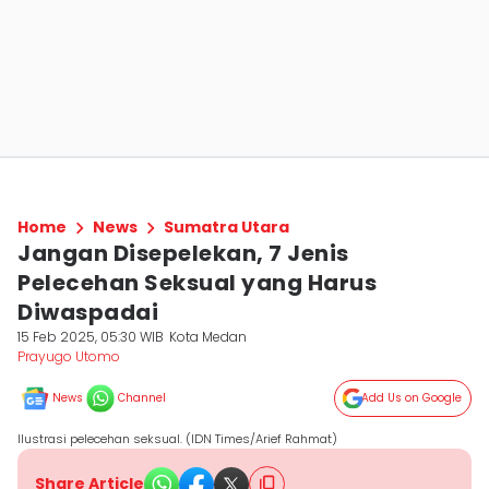
Home
News
Sumatra Utara
Jangan Disepelekan, 7 Jenis
Pelecehan Seksual yang Harus
Diwaspadai
15 Feb 2025, 05:30 WIB
Kota Medan
Prayugo Utomo
News
Channel
Add Us on Google
Ilustrasi pelecehan seksual. (IDN Times/Arief Rahmat)
Share Article