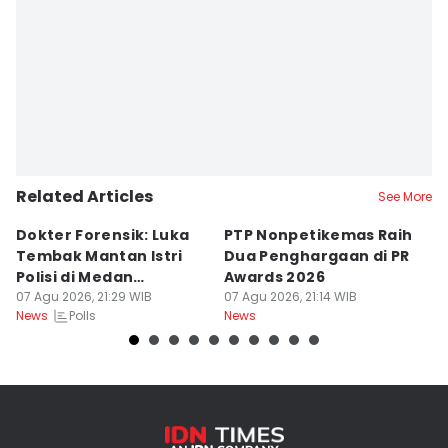
Related Articles
See More
Dokter Forensik: Luka
PTP Nonpetikemas Raih
E
Tembak Mantan Istri
Dua Penghargaan di PR
M
Polisi di Medan
Awards 2026
Sa
Berkarakter Tempel
07 Agu 2026, 21:29 WIB
07 Agu 2026, 21:14 WIB
07
Polls
News
News
Ne