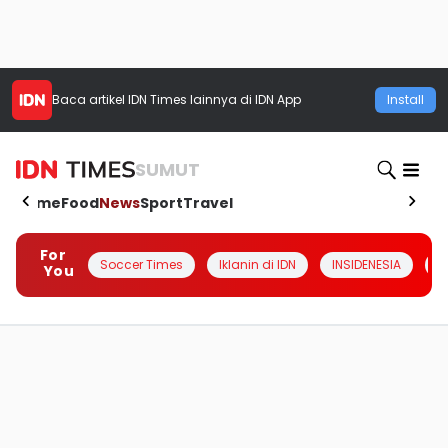
Baca artikel
IDN Times
lainnya di IDN App
Install
SUMUT
Home
Food
News
Sport
Travel
For
Soccer Times
Iklanin di IDN
INSIDENESIA
#
You