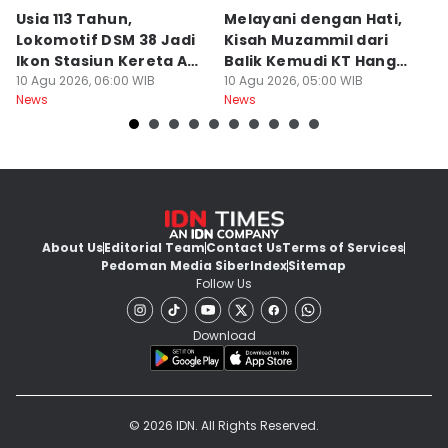
Usia 113 Tahun,
Melayani dengan Hati,
I
Lokomotif DSM 38 Jadi
Kisah Muzammil dari
P
Ikon Stasiun Kereta Api
Balik Kemudi KT Hang
L
Medan
10 Agu 2026, 06:00 WIB
Tuah II
10 Agu 2026, 05:00 WIB
09
News
News
Ne
About Us
Editorial Team
Contact Us
Terms of Services
Pedoman Media Siber
Index
Sitemap
Follow Us
Download
© 2026 IDN. All Rights Reserved.